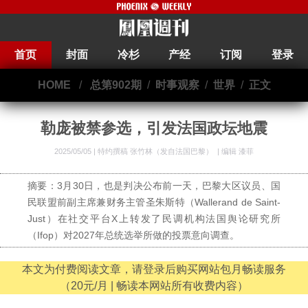
首页
封面
冷杉
产经
订阅
登录
HOME
/
总第902期
/
时事观察
/
世界
/
正文
勒庞被禁参选，引发法国政坛地震
2025/05/05 |
特约撰稿 张竹林（发自法国巴黎）
|
编辑 漆菲
摘要：3月30日，也是判决公布前一天，巴黎大区议员、国
民联盟前副主席兼财务主管圣朱斯特（Wallerand de Saint-
Just）在社交平台X上转发了民调机构法国舆论研究所
（Ifop）对2027年总统选举所做的投票意向调查。
本文为付费阅读文章，请登录后购买网站包月畅读服务
（20元/月 | 畅读本网站所有收费内容）