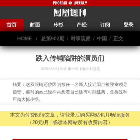
首页
封面
冷杉
产经
订阅
登录
HOME
/
总第902期
/
时事观察
/
中国
/
正文
跌入传销陷阱的演员们
2025/05/05 |
记者 李一鸣
|
编辑 杜雯雯
摘要：这双眼睛还曾因为放任一名新人接近阳台被寝室领导
指责，那时的她已经不再想着自己还有可能逃离，觉得这种
严肃大惊小怪。
本文为付费阅读文章，请登录后购买网站包月畅读服务
（20元/月 | 畅读本网站所有收费内容）