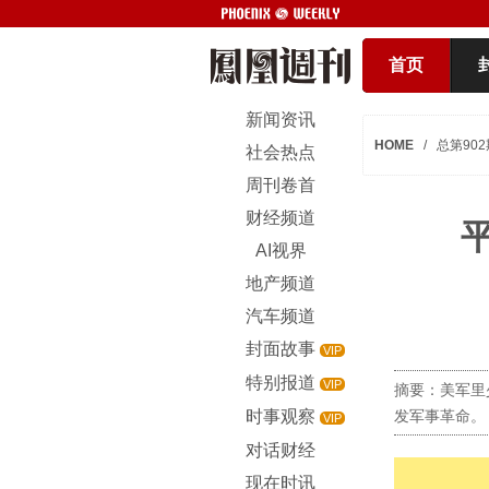
首页
新闻资讯
HOME
/
总第902
社会热点
周刊卷首
财经频道
AI视界
地产频道
汽车频道
封面故事
VIP
特别报道
VIP
摘要：美军里
时事观察
发军事革命。
VIP
对话财经
现在时讯