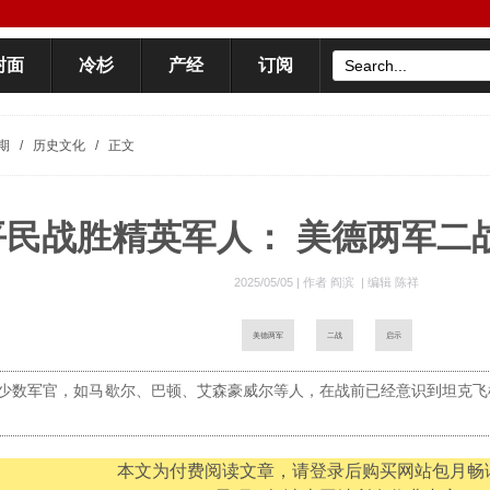
封面
冷杉
产经
订阅
期
/
历史文化
/
正文
平民战胜精英军人： 美德两军二
2025/05/05 |
作者 阎滨
|
编辑 陈祥
美德两军
二战
启示
少数军官，如马歇尔、巴顿、艾森豪威尔等人，在战前已经意识到坦克飞
本文为付费阅读文章，请登录后购买网站包月畅