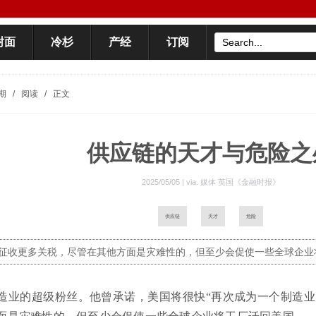
封面
冷杉
产经
订阅
期
/
阅读
/
正文
供应链的天才与危险之
2025/05/05 | via.
媒体 英国《金融时报》
供应链
天才
危险
征收更多关税，尽管在其他方面是灾难性的，但至少会促使一些全球企业
造业的超级粉丝。他曾承诺，美国将很快“再次成为一个制造业