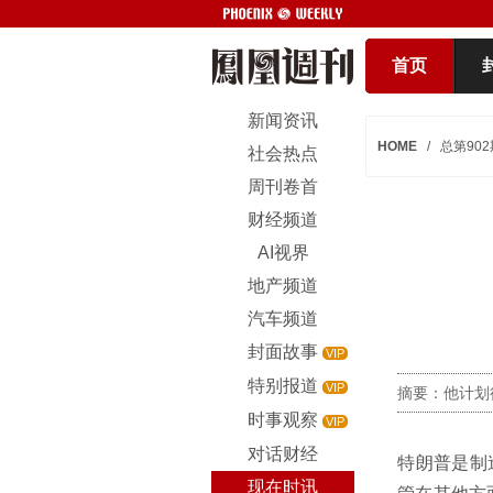
首页
新闻资讯
HOME
/
总第902
社会热点
周刊卷首
财经频道
AI视界
地产频道
汽车频道
封面故事
VIP
特别报道
VIP
摘要：他计划
时事观察
VIP
对话财经
特朗普是制
现在时讯