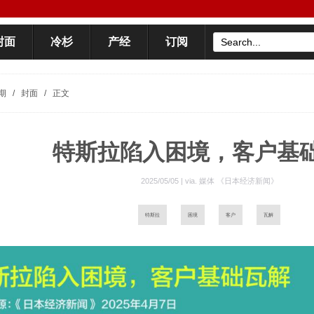
封面
冷杉
产经
订阅
期
/
封面
/
正文
特斯拉陷入困境，客户基
2025/05/05 | via.
媒体 《日本经济新闻》
特斯拉
困境
客户
瓦解