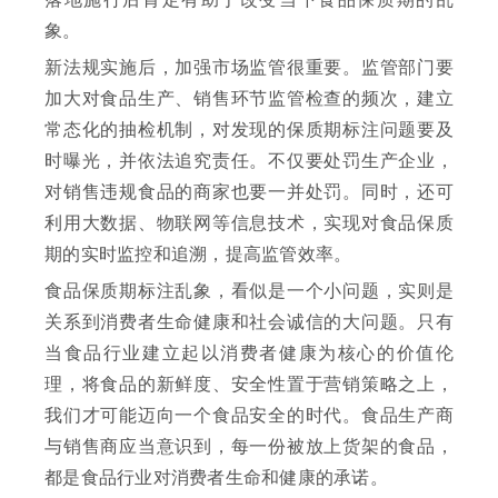
象。
新法规实施后，加强市场监管很重要。监管部门要
加大对食品生产、销售环节监管检查的频次，建立
常态化的抽检机制，对发现的保质期标注问题要及
时曝光，并依法追究责任。不仅要处罚生产企业，
对销售违规食品的商家也要一并处罚。同时，还可
利用大数据、物联网等信息技术，实现对食品保质
期的实时监控和追溯，提高监管效率。
食品保质期标注乱象，看似是一个小问题，实则是
关系到消费者生命健康和社会诚信的大问题。只有
当食品行业建立起以消费者健康为核心的价值伦
理，将食品的新鲜度、安全性置于营销策略之上，
我们才可能迈向一个食品安全的时代。食品生产商
与销售商应当意识到，每一份被放上货架的食品，
都是食品行业对消费者生命和健康的承诺。