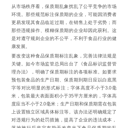
从市场秩序看，保质期乱象扰乱了公平竞争的市场
环境。那些规范标注保质期的企业，可能因消费者
更易发现其食品临近过期，在销售上处于劣势；而
那些违规操作、模糊保质期的企业却因此获利。这
是对遵守规则企业的不公平，不利于食品行业的健
康发展。
要改变这种食品保质期标注乱象，完善法律法规是
关键。如今市场监管总局出台了《食品标识监督管
理办法》，明确了保质期标注的各项标准。如要求
预包装食品的生产日期、保质期到期日应以白底黑
字等对比明显的形式标注；字体高度不小于3.0毫
米，包装最大表面面积小于35平方厘米的，字体高
度应当不小于2.0毫米；生产日期和保质期需在包装
上设置独立区域具体标注等。该办法还明确规定了
对违规行为的处罚措施，提高了企业的违法成本，
落地施行后肯定有助于改变当下食品保质期的乱