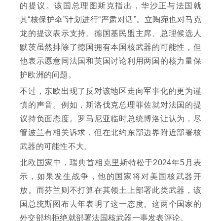
的提议。该国总理图斯克指出，华沙正与法国就
其“核保护伞”计划进行“严肃对话”。立陶宛也对马克
龙的提议表示支持。德国基民盟主席、总理候选人
默茨虽然排除了德国拥有本国核武器的可能性，但
他表示愿意同法国和英国讨论利用两国的核力量保
护欧洲的问题。
不过，东欧出现了反对该地区走向军事化的更为谨
慎的声音。例如，斯洛伐克总理菲佐就对法国的提
议持负面态度。罗马尼亚临时总统博洛让认为，尽
管波兰有相关诉求，但在北约东部边界附近部署核
武器的可能性不大。
北欧国家中，瑞典首相克里斯特松于2024年5月表
示，如果发生战争，他的国家将对美国核武器开
放。而芬兰则不打算在其领土上部署此类武器，该
国总统斯图布去年表明了这一态度。这两个国家的
外交部均拒绝就部署法国核武器一事发表评论。