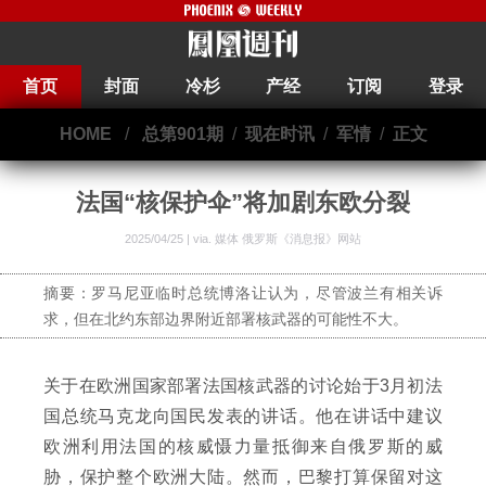
首页
封面
冷杉
产经
订阅
登录
HOME
/
总第901期
/
现在时讯
/
军情
/
正文
法国“核保护伞”将加剧东欧分裂
2025/04/25 | via.
媒体 俄罗斯《消息报》网站
摘要：罗马尼亚临时总统博洛让认为，尽管波兰有相关诉
求，但在北约东部边界附近部署核武器的可能性不大。
关于在欧洲国家部署法国核武器的讨论始于3月初法
国总统马克龙向国民发表的讲话。他在讲话中建议
欧洲利用法国的核威慑力量抵御来自俄罗斯的威
胁，保护整个欧洲大陆。然而，巴黎打算保留对这