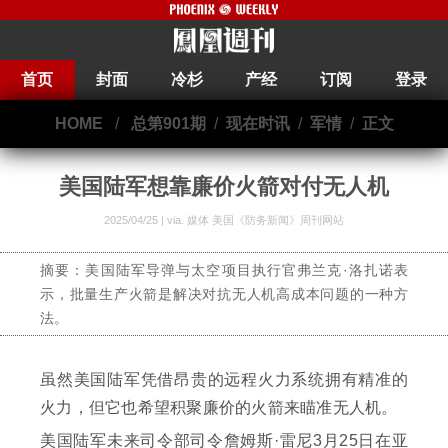
首页
封面
冷杉
产经
订阅
登录
HOME
/
总第901期
/
现在时讯
/
军情
/
正文
美国陆军想靠廉价火箭对付无人机
2025/04/25 | via.
媒体 美国《防务新闻》周刊网站
摘要：美国陆军导弹与太空项目执行官弗兰克·洛扎诺表
示，批量生产火箭是解决对抗无人机高成本问题的一种方
法。
虽然美国陆军凭借昂贵的远程火力系统拥有精准的
火力，但它也希望积聚廉价的火箭来瞄准无人机。
美国陆军未来司令部司令詹姆斯·雷尼3月25日在亚