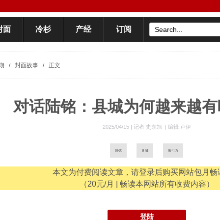
封面
冷杉
产经
订阅
期
/
封面故事
/
正文
对话陆铭：县城为何越来越有
2025/04/15 |
记者 史东旭
|
编辑 卢伊
陆铭
县城
吸引力
本文为付费阅读文章，请登录后购买网站包月畅
（20元/月 | 畅读本网站所有收费内容）
登陆