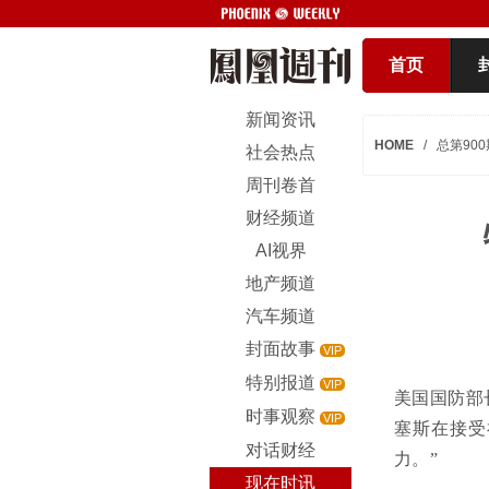
首页
新闻资讯
HOME
/
总第900
社会热点
周刊卷首
财经频道
AI视界
地产频道
汽车频道
封面故事
VIP
特别报道
VIP
美国国防部
时事观察
VIP
塞斯在接受
对话财经
力。”
现在时讯