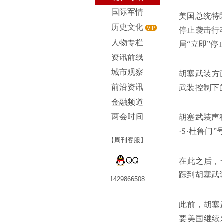
国际军情
美国总统特
历史文化
VIP
停止袭击行
人物专栏
局“立即”
资讯前线
城市观察
胡塞武装方
前沿资讯
武装控制下
金融频道
两会时间
胡塞武装声
·S·杜鲁
【周刊客服】
在此之后，
踪到胡塞武
1429866508
此前，胡塞
要美国继续