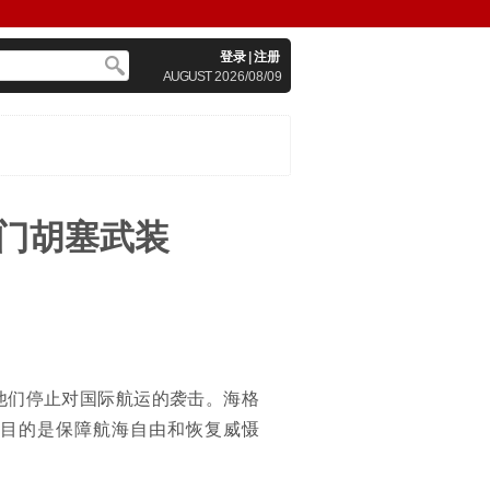
登录
|
注册
AUGUST
2026/08/09
也门胡塞武装
他们停止对国际航运的袭击。海格
的目的是保障航海自由和恢复威慑