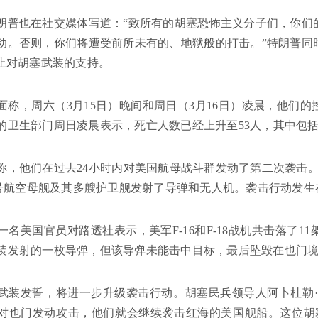
朗普也在社交媒体写道：“致所有的胡塞恐怖主义分子们，你们
动。否则，你们将遭受前所未有的、地狱般的打击。”特朗普同
停止对胡塞武装的支持。
面称，周六（3月15日）晚间和周日（3月16日）凌晨，他们
的卫生部门周日凌晨表示，死亡人数已经上升至53人，其中包括
称，他们在过去24小时内对美国航母战斗群发动了第二次袭击
门”号航空母舰及其多艘护卫舰发射了导弹和无人机。袭击行动发
一名美国官员对路透社表示，美军F-16和F-18战机共击落了1
装发射的一枚导弹，但该导弹未能击中目标，最后坠毁在也门
武装发誓，将进一步升级袭击行动。胡塞民兵领导人阿卜杜勒·
对也门发动攻击，他们就会继续袭击红海的美国舰船。这位胡塞