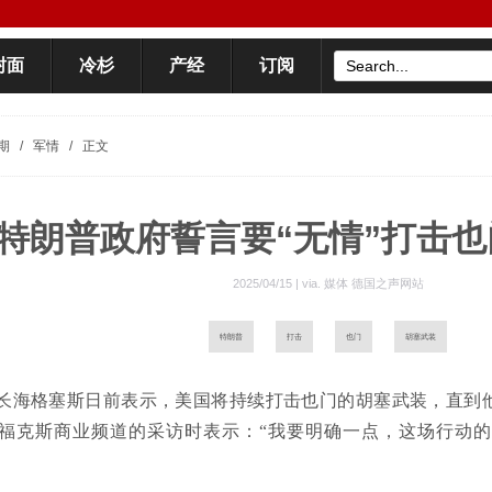
封面
冷杉
产经
订阅
期
/
军情
/
正文
特朗普政府誓言要“无情”打击
2025/04/15 | via.
媒体 德国之声网站
特朗普
打击
也门
胡塞武装
长海格塞斯日前表示，美国将持续打击也门的胡塞武装，直到
福克斯商业频道的采访时表示：“我要明确一点，这场行动