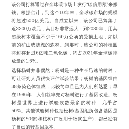
该公司打算通过在全球碳市场上发行“碳信用额”来赚
钱。根据估计，到这个10年末，全球碳市场的规模
将超过500亿美元。自成立以来，该公司已筹集了
近3300万欧元，其目标非常远大：到2030年，用其
超级树木覆盖不少于160万公顷的受损土地，如以
前的矿山或烧毁的森林。到那时，该公司的种植园
将封存超过6亿吨二氧化碳，约占2021年全球碳排
放量的1.6%。
选择杨树并非偶然：杨树是一种生长迅速的树种，
可让研究人员很快评估试验结果；杨树的基因组由
38条染色体组成，比较简单且已为人们所熟悉；早
在1986年，人们就率先对杨树进行了基因改造。杨
树是世界上进行试验次数最多的树种，几乎占
50%。其他试验树种包括松树(基因组所包含基因是
杨树的50倍)和桉树(广泛用于纸浆生产)，都已经有
了自己的转基因版本。