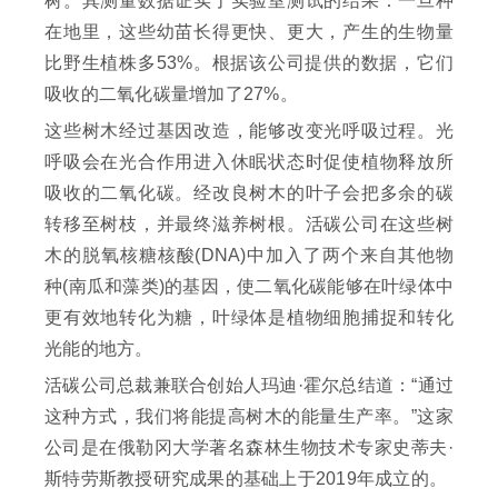
树。其测量数据证实了实验室测试的结果：一旦种
在地里，这些幼苗长得更快、更大，产生的生物量
比野生植株多53%。根据该公司提供的数据，它们
吸收的二氧化碳量增加了27%。
这些树木经过基因改造，能够改变光呼吸过程。光
呼吸会在光合作用进入休眠状态时促使植物释放所
吸收的二氧化碳。经改良树木的叶子会把多余的碳
转移至树枝，并最终滋养树根。活碳公司在这些树
木的脱氧核糖核酸(DNA)中加入了两个来自其他物
种(南瓜和藻类)的基因，使二氧化碳能够在叶绿体中
更有效地转化为糖，叶绿体是植物细胞捕捉和转化
光能的地方。
活碳公司总裁兼联合创始人玛迪·霍尔总结道：“通过
这种方式，我们将能提高树木的能量生产率。”这家
公司是在俄勒冈大学著名森林生物技术专家史蒂夫·
斯特劳斯教授研究成果的基础上于2019年成立的。