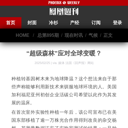
首页
封面
冷杉
产经
订阅
登录
HOME
/
总第895期
/
现在时讯
/
气候
/
正文
“超级森林”应对全球变暖？
2025/02/25 | via.
媒体 法国《回声报》网站
种植转基因树木来为地球降温？这个想法来自于那
些声称能够利用新技术来驯服地球环境的人。美国
加利福尼亚州初创企业活碳公司希望以此作为其发
展的温床。
在首次室外实验性种植一年后，该公司宣布已在美
国东部移植了逾一万株光合作用得到改良的杂交杨