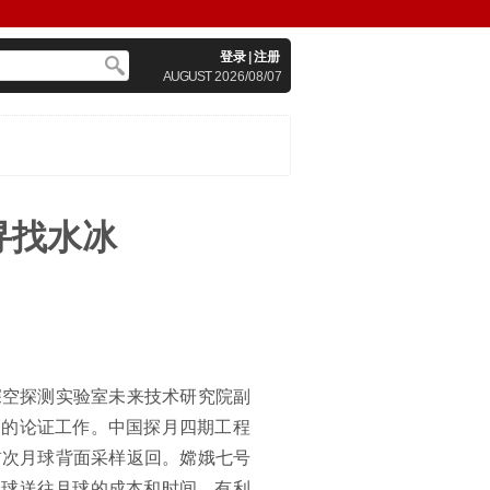
登录
|
注册
AUGUST
2026/08/07
寻找水冰
深空探测实验室未来技术研究院副
务的论证工作。中国探月四期工程
首次月球背面采样返回。嫦娥七号
地球送往月球的成本和时间，有利