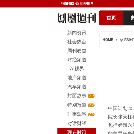
首页
新闻资讯
HOME
/
总第894
社会热点
周刊卷首
财经频道
AI视界
地产频道
汽车频道
封面故事
VIP
特别报道
VIP
中国计划2
时事观察
VIP
院长张天柱
对话财经
包括嫦娥六
现在时讯
的主要任务