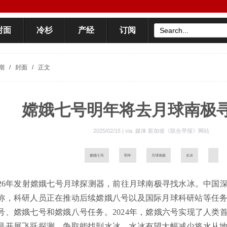
封面
冷杉
产经
订阅
期
/
封面
/
正文
嫦娥七号明年将去月球南极
2025/02/15 | via.
媒体 新加坡《联合早报》网站
嫦娥七号
明年
月球南极
水冰
026年发射嫦娥七号月球探测器，前往月球南极寻找水冰。中国
称，科研人员正在推动后续嫦娥八号以及国际月球科研站等任
号、嫦娥七号和嫦娥八号任务。2024年，嫦娥六号实现了人类
是开展飞跃探测，争取能找到水冰。水冰有望大幅减少将水从