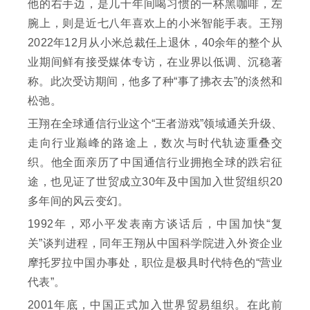
他的右手边，是几十年间喝习惯的一杯黑咖啡，左
腕上，则是近七八年喜欢上的小米智能手表。王翔
2022年12月从小米总裁任上退休，40余年的整个从
业期间鲜有接受媒体专访，在业界以低调、沉稳著
称。此次受访期间，他多了种“事了拂衣去”的淡然和
松弛。
王翔在全球通信行业这个“王者游戏”领域通关升级、
走向行业巅峰的路途上，数次与时代轨迹重叠交
织。他全面亲历了中国通信行业拥抱全球的跌宕征
途，也见证了世贸成立30年及中国加入世贸组织20
多年间的风云变幻。
1992年，邓小平发表南方谈话后，中国加快“复
关”谈判进程，同年王翔从中国科学院进入外资企业
摩托罗拉中国办事处，职位是极具时代特色的“营业
代表”。
2001年底，中国正式加入世界贸易组织。在此前