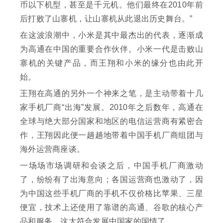
币以下机型，甚至是千元机。他们最终在2010年前
后打败了山寨机，让山寨机从此退出历史舞台。”
在这波浪潮中，小米是其中最杰出的代表，逐渐成
为高通在中国的重要合作伙伴。小米一代是击败山
寨机的关键产品，而王翔和小米的缘分也由此开
始。
王翔在高通的另外一个神来之笔，是主动带着十几
家手机厂商“出海”发展。2010年之后数年，高通在
全球与绝大部分国家和地区的电信运营商有紧密合
作，王翔因此便一趟趟地带着中国手机厂商组团与
海外运营商座谈。
一场场市场调研和会谈之后，中国手机厂商激动
了，纷纷有了出海意向；各国运营商也激动了，因
为中国这些手机厂商的手机不仅价格比苹果、三星
便宜，技术上还使用了靠谱的高通、谷歌的核心产
品和服务，这太符合发展中国家的国情了。