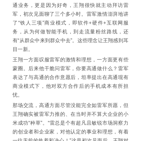
通业务，更是因为好奇，王翔很快就主动拜访雷
军，初次见面聊了三个多小时。雷军激情澎湃地讲
了“铁人三项”商业模式，即软件+硬件+互联网服
务，从为何做智能手机，到走流量粉丝路线，还
有“从群众中来到群众中去”。这些理念让王翔感到耳
目一新。
王翔一方面叹服雷军的激情和理想，一方面更有些
蒙圈。后来他干脆问雷军，你要高通做什么？雷军
表达了与高通的合作意愿后，坦率提出在高通现有
商业模式下，他对双方合作后的手机成本有所担
忧。
那场交流，高通方面尽管没能完全如雷军所愿，但
王翔确实被雷军力推的、在当时并不算大企业的小
米成功“种草”。“雷总是个有超凡且敏锐市场洞察力
的创业者和企业家，对他认定的事业和理想，有着
一往无前的执着和决心！”这是初次见面后，王翔对