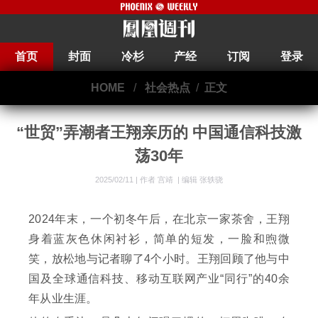
首页
封面
冷杉
产经
订阅
登录
HOME
/
社会热点
/
正文
“世贸”弄潮者王翔亲历的 中国通信科技激
荡30年
2025/02/11 |
作者 宫靖
|
编辑 张轶骁
2024年末，一个初冬午后，在北京一家茶舍，王翔
身着蓝灰色休闲衬衫，简单的短发，一脸和煦微
笑，放松地与记者聊了4个小时。王翔回顾了他与中
国及全球通信科技、移动互联网产业“同行”的40余
年从业生涯。