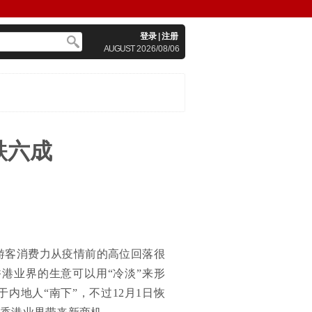
登录
|
注册
AUGUST
2026/08/06
跌六成
地游客消费力从疫情前的高位回落很
港业界的生意可以用“冷淡”来形
内地人“南下”，不过12月1日恢