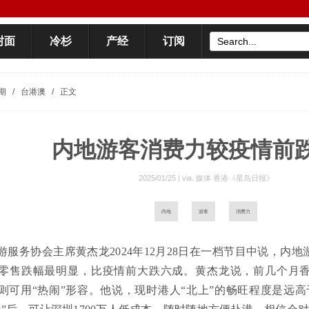
封面
冷杉
产经
订阅
期
/
台港澳
/
正文
内地游客消费力较疫情前
2025/01/25 | via.
媒体 香港《星岛日报》
内地
游客
消费力
游服务协会主席黄杰龙2024年12月28日在一档节目中说，内
零售跌幅最明显，比疫情前大跌六成。黄杰龙说，前几个月香
月则可用“热闹”形容。他说，现时港人“北上”的畅旺程度是远高于