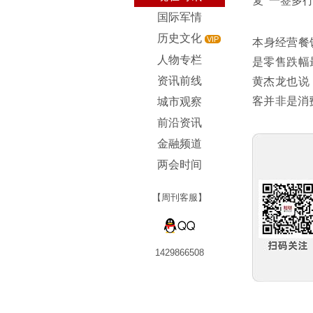
复“一签多
国际军情
历史文化
VIP
本身经营餐
人物专栏
是零售跌幅
资讯前线
黄杰龙也说
客并非是消
城市观察
前沿资讯
金融频道
两会时间
【周刊客服】
1429866508