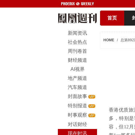
首页
新闻资讯
HOME
/
总第892
社会热点
周刊卷首
财经频道
AI视界
地产频道
汽车频道
封面故事
VIP
特别报道
VIP
香港优质旅
时事观察
VIP
多，特别是
对话财经
容，但12
现在时讯