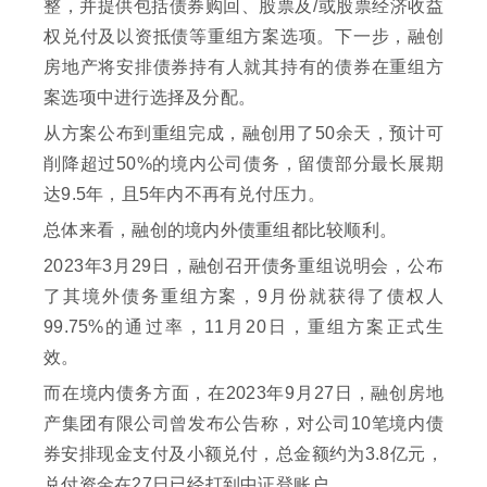
整，并提供包括债券购回、股票及/或股票经济收益
权兑付及以资抵债等重组方案选项。下一步，融创
房地产将安排债券持有人就其持有的债券在重组方
案选项中进行选择及分配。
从方案公布到重组完成，融创用了50余天，预计可
削降超过50%的境内公司债务，留债部分最长展期
达9.5年，且5年内不再有兑付压力。
总体来看，融创的境内外债重组都比较顺利。
2023年3月29日，融创召开债务重组说明会，公布
了其境外债务重组方案，9月份就获得了债权人
99.75%的通过率，11月20日，重组方案正式生
效。
而在境内债务方面，在2023年9月27日，融创房地
产集团有限公司曾发布公告称，对公司10笔境内债
券安排现金支付及小额兑付，总金额约为3.8亿元，
兑付资金在27日已经打到中证登账户。