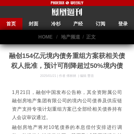
首页
封面
冷杉
产经
订阅
登录
HOME
/
地产频道
/
正文
融创154亿元境内债务重组方案获相关债
权人批准，预计可削降超过50%境内债
2025/01/21 |
作者 傅林林
|
编辑 曹蓓
1月21日，融创中国发布公告称，其全资附属公司
融创房地产集团有限公司的境内公司债券及供应链
资产支持专项计划重组方案已全部经相关债券持有
人会议审议通过。
融创房地产将对10笔债券的本息偿付安排进行调