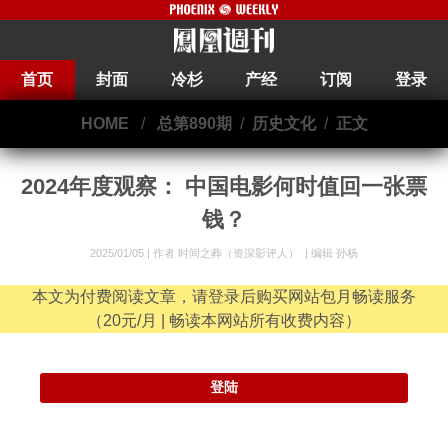
首页
封面
冷杉
产经
订阅
登录
HOME
/
总第890期
/
历史文化
/
正文
2024年度观察： 中国电影何时值回一张票
钱？
2025/01/05 |
作者 时间之葬（资深影评人）
|
编辑 孙杨
本文为付费阅读文章，请登录后购买网站包月畅读服务
（20元/月 | 畅读本网站所有收费内容）
登陆