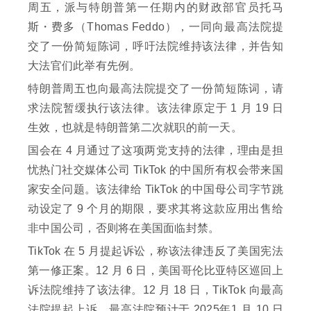
周五，派与特朗普第一任期内的财政部官员托马
斯・费多（Thomas Feddo），一同向最高法院提
交了一份简短陈词，呼吁法院维持该法律，并告知
大法官们此举有先例。
特朗普周五也向最高法院提交了一份简短陈词，请
求法院暂缓执行该法律。该法律原定于 1 月 19 日
生效，也就是特朗普第二次就职的前一天。
国会在 4 月通过了这项两党支持的法律，理由是担
忧热门社交媒体公司 TikTok 的中国所有权会带来国
家安全问题。该法律给 TikTok 的中国母公司字节跳
动设定了 9 个月的期限，要求其将这款应用出售给
非中国公司，否则将在美国面临封禁。
TikTok 在 5 月提起诉讼，称该法律违反了美国宪法
第一修正案。12 月 6 日，美国哥伦比亚特区巡回上
诉法院维持了该法律。12 月 18 日，TikTok 向最高
法院提起上诉。最高法院预计于 2025年1 月 10 日