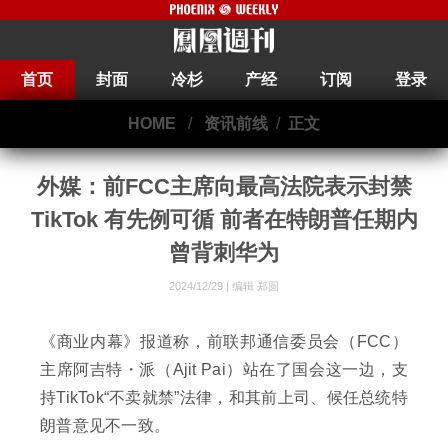
首页
封面
冷杉
产经
订阅
登录
HOME
/
资讯前线
/
正文
外媒：前FCC主席向最高法院表示封禁
TikTok 有先例可循 前者在特朗普任期内
曾背刺华为
2024/12/29 |
编辑 郑圆
《商业内幕》报道称，前联邦通信委员会（FCC）
主席阿吉特・派（Ajit Pai）站在了国会这一边，支
持TikTok“不卖就禁”法律，和其前上司、候任总统特
朗普意见不一致。