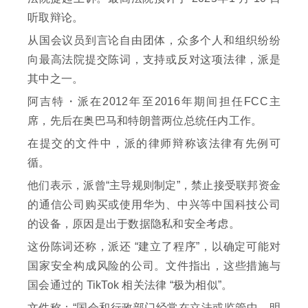
听取辩论。
从国会议员到言论自由团体，众多个人和组织纷纷
向最高法院提交陈词，支持或反对这项法律，派是
其中之一。
阿吉特・派在2012年至2016年期间担任FCC主
席，先后在奥巴马和特朗普两位总统任内工作。
在提交的文件中，派的律师辩称该法律有先例可
循。
他们表示，派曾“主导规则制定”，禁止接受联邦资金
的通信公司购买或使用华为、中兴等中国科技公司
的设备，原因是出于数据隐私和安全考虑。
这份陈词还称，派还 “建立了程序”，以确定可能对
国家安全构成风险的公司。文件指出，这些措施与
国会通过的 TikTok 相关法律 “极为相似”。
文件称：“国会和行政部门经常在立法或监管中，明