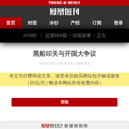
首页
封面
冷杉
产经
订阅
登录
HOME
/
总第886期
/
封面故事
/
正文
黑船叩关与开国大争议
2024/11/25 |
记者 段宇宏
|
编辑 段文
本文为付费阅读文章，请登录后购买网站包月畅读服务
（20元/月 | 畅读本网站所有收费内容）
登陆