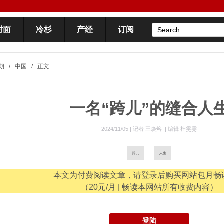
封面
冷杉
产经
订阅
期
/
中国
/
正文
一名“跨儿”的缝合人
2024/11/05 |
记者 王焕熔
|
编辑 杜雯雯
跨儿
人生
本文为付费阅读文章，请登录后购买网站包月畅
（20元/月 | 畅读本网站所有收费内容）
登陆