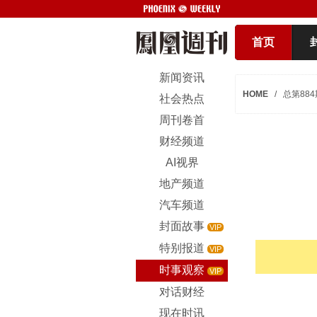
首页
新闻资讯
HOME
/
总第884
社会热点
周刊卷首
财经频道
AI视界
地产频道
汽车频道
封面故事
VIP
特别报道
VIP
时事观察
VIP
对话财经
现在时讯