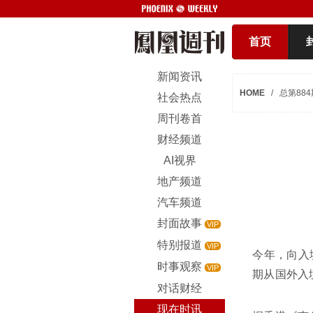
首页
新闻资讯
HOME
/
总第884
社会热点
周刊卷首
财经频道
AI视界
地产频道
汽车频道
封面故事
VIP
特别报道
VIP
今年，向入
时事观察
VIP
期从国外入
对话财经
现在时讯