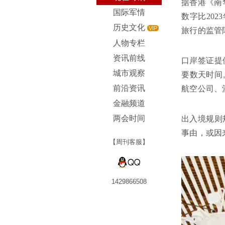
据香港《南
国际军情
数字比20
历史文化
VIP
旅行的监管
人物专栏
资讯前线
口岸签证提
城市观察
要数天时间
前沿资讯
航空公司、
金融频道
两会时间
出入境规则
事由，或因
【周刊客服】
1429866508