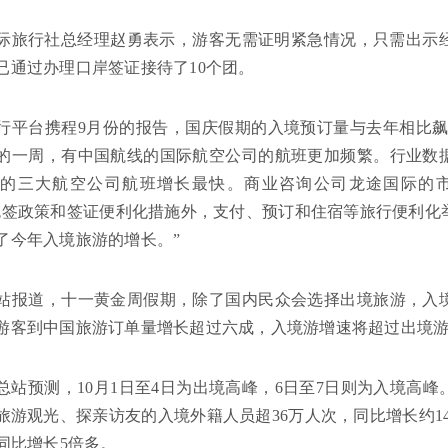
际旅行社总经理赵勇表示，游客无需证明紧急情况，只需出示
已通过办理口岸签证接待了10个团。
行平台携程9月份的报告，国庆假期的入境预订量与去年相比飙升了
始的一周，有中国航线的国际航空公司的航班更加频繁。行业数
的三大航空公司航班增长最快。商业咨询公司龙途国际的市
免签政策和签证便利化措施外，支付、预订和住宿等旅行便利化
了今年入境旅游的增长。”
网站报道，十一黄金周假期，除了国内民众会选择出境旅游，入
游客到中国旅游订单量增长超过六成，入境游增速将超过出境
总站预测，10月1日至4日为出境高峰，6日至7日则为入境高
旅游观光、探亲访友的入境外籍人员超36万人次，同比增长约1
，同比增长5倍多。