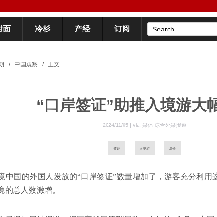
封面
冷杉
产经
订阅
期
/
中国观察
/
正文
“口岸签证”助推入境游大
2024/11/05 | via.
媒体 综合外媒报道
签证
入境游
增长
境中国的外国人发放的“口岸签证”数量增加了，游客充分利用
境的总人数激增。