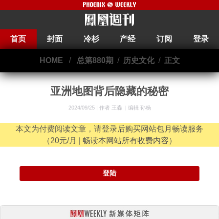
首页
封面
冷杉
产经
订阅
登录
HOME
/
总第880期
/
历史文化
/
正文
亚洲地图背后隐藏的秘密
2024/09/25 |
作者 王淼
|
编辑 孙杨
本文为付费阅读文章，请登录后购买网站包月畅读服务
（20元/月 | 畅读本网站所有收费内容）
登陆