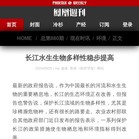
首页
封面
冷杉
产经
订阅
登录
HOME
/
总第880期
/
现在时讯
/
环境
/
正文
长江水生生物多样性稳步提高
2024/09/25 | via.
媒体 香港《南华早报》网站
最新的政府报告说，作为中国最长的河流和水生生
物的重要栖息地，长江的生态环境正在改善，但报
告也警告说，保护长江流域的生物多样性，尤其是
珍稀濒危物种，还有很长的路要走。农业农村部联
合其他政府部门近日发布的报告表示，一系列保护
长江的政策措施使生物栖息地和环境指标得到改
善。