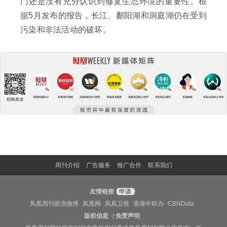
门还是没有充分认识到修复生态环境的重要性。根
据5月发布的报告，长江、鄱阳湖和洞庭湖仍在受到
污染和非法活动的破坏。
周刊介绍
广告服务
推广合作
联系我们
友情链接
申请
凤凰周刊新浪微博
凤凰网
凤凰卫视
香港中联办
CBNData
版权信息
|
免责声明