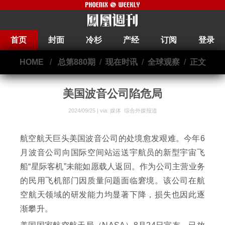
首页
封面
冷杉
产经
订阅
登录
HOME
/
总第880期
/
现在时讯
/
全球观察
/
正文
美国波音公司陷危局
2024/09/25 | via.
媒体 综合外媒报道
航空航天巨头美国波音公司的处境愈发艰难。今年6
月波音公司向国际空间站运送宇航员的新型宇宙飞
船“星际客机”未能如愿载人返回。作为公司主营业务
的民用飞机部门因质量问题面临窘境。该公司在航
空航天领域的研发能力均显著下降，损失也因此逐
渐攀升。