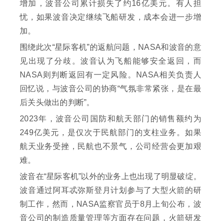
增加，波音公司累计损失了约16亿美元。有人担
忧，如果波音决定继续飞船研发，成本会进一步增
加。
围绕此次“星际客机”的返航问题，NASA和波音的意
见出现了分歧。波音认为飞船能够安全返回，而
NASA则判断返回有一定风险。NASA相关负责人
回忆说，与波音公司的协商“气氛非常紧张，是在最
后关头做出的判断”。
2023年，波音公司国防和航天部门的销售额约为
249亿美元，是仅次于民航部门的支柱业务。如果
航天业务受挫，民航也不景气，公司经营会更加艰
难。
波音在“星际客机”以外的业务上也出现了明显破绽。
波音通过阿耳忒弥斯登月计划参与了大型火箭的研
制工作，然而，NASA监察官员于8月上旬公布，波
音公司的制造质量管理等方面存在问题，火箭研发