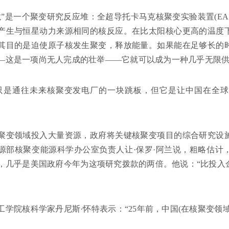
龙”是一个聚变研究反应堆：全超导托卡马克核聚变实验装置(EA
产生与恒星动力来源相同的核反应。在比太阳核心更高的温度
其目的是迫使原子核发生聚变，释放能量。如果能在足够长的
—这是一项尚无人完成的壮举——它就可以成为一种几乎无限
T只是通往未来核聚变发电厂的一块跳板，但它是让中国在全
聚变领域投入大量资源，政府将关键核聚变项目的综合研究设
源部核聚变能源科学办公室负责人让·保罗·阿兰说，粗略估计
元，几乎是美国政府今年为这项研究拨款的两倍。他说：“比投
工学院核科学家丹尼斯·怀特表示：“25年前，中国(在核聚变领