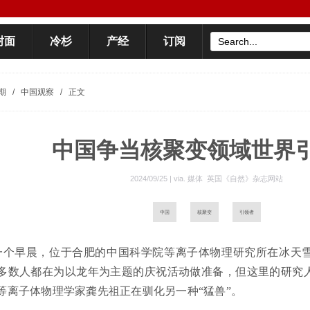
封面
冷杉
产经
订阅
期
/
中国观察
/
正文
中国争当核聚变领域世界
2024/09/25 | via.
媒体 英国《自然》杂志网站
中国
核聚变
引领者
一个早晨，位于合肥的中国科学院等离子体物理研究所在冰天
多数人都在为以龙年为主题的庆祝活动做准备，但这里的研究
等离子体物理学家龚先祖正在驯化另一种“猛兽”。