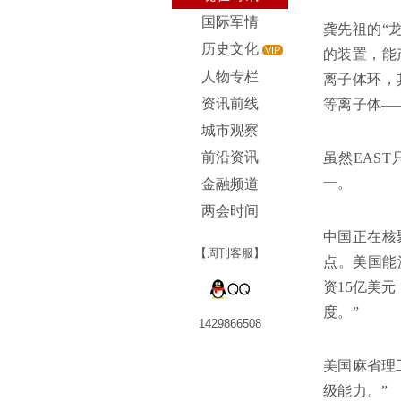
国际军情
龚先祖的“
历史文化
VIP
的装置，能
人物专栏
离子体环，
资讯前线
等离子体—
城市观察
前沿资讯
虽然EAS
一。
金融频道
两会时间
中国正在核
【周刊客服】
点。美国能
资15亿美
度。”
1429866508
美国麻省理
级能力。”