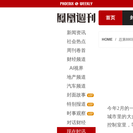
首页
新闻资讯
HOME
/
总第880
社会热点
周刊卷首
财经频道
AI视界
地产频道
汽车频道
封面故事
VIP
特别报道
VIP
今年2月的
时事观察
VIP
城市里的大
对话财经
控制室里，
现在时讯