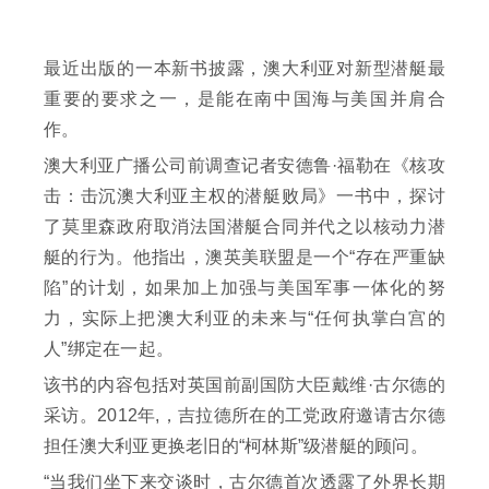
最近出版的一本新书披露，澳大利亚对新型潜艇最
重要的要求之一，是能在南中国海与美国并肩合
作。
澳大利亚广播公司前调查记者安德鲁·福勒在《核攻
击：击沉澳大利亚主权的潜艇败局》一书中，探讨
了莫里森政府取消法国潜艇合同并代之以核动力潜
艇的行为。他指出，澳英美联盟是一个“存在严重缺
陷”的计划，如果加上加强与美国军事一体化的努
力，实际上把澳大利亚的未来与“任何执掌白宫的
人”绑定在一起。
该书的内容包括对英国前副国防大臣戴维·古尔德的
采访。2012年,，吉拉德所在的工党政府邀请古尔德
担任澳大利亚更换老旧的“柯林斯”级潜艇的顾问。
“当我们坐下来交谈时，古尔德首次透露了外界长期