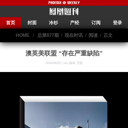
首页
封面
冷杉
产经
订阅
登录
HOME
/
总第877期
/
现在时讯
/
阅读
/
正文
澳英美联盟 “存在严重缺陷”
2024/08/25 | via.
媒体 卫报