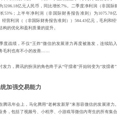
3206.18亿元人民币，同比增长7%。二季度净利润（非国际财
长53%；上半年净利润（非国际财务报告准则）为1075.78
亿元，经营利润（（非国际财务报告准则））584.43亿元，毛利和
结构的优化和盈利质量的提升。
季度战绩，不仅“王炸”微信的发展潜力再度被激发，连续陷
B业务毛利也有不小的改善……
时发力，腾讯的扮演的角色终于从“守擂者”开始转变为“攻擂者”
系统加强交易能力
在腾讯年会上，马化腾用“老树发新芽”来形容微信的发展潜力
业务，包括了视频号、小程序、小游戏等微信内寄生的所有集