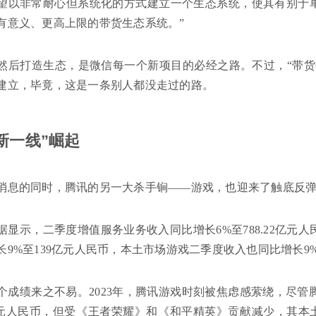
望以非常耐心但系统化的方式建立一个生态系统，使其有别于
有意义、更高上限的带货生态系统。”
然后打造生态，是微信每一个新项目的必经之路。不过，“带货
建立，毕竟，这是一条别人都没走过的路。
新一线”崛起
消息的同时，腾讯的另一大杀手锏——游戏，也迎来了触底反
据显示，二季度增值服务业务收入同比增长6%至788.22亿元
长9%至139亿元人民币，本土市场游戏二季度收入也同比增长9%
个成绩来之不易。2023年，腾讯游戏时刻被焦虑感萦绕，尽管腾
.6亿元人民币，但受《王者荣耀》和《和平精英》贡献减少，其本土