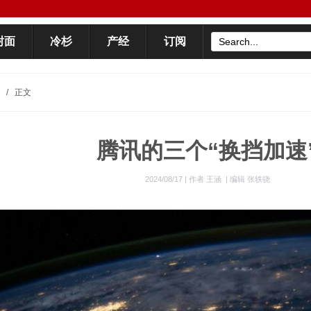
封面
冷杉
产经
订阅
/
正文
腾讯的三个“换挡加速
2024/08/17 |
作者 王涵
|
编辑 张轶骁