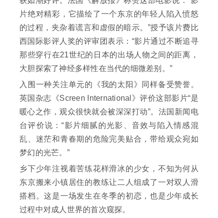
获如潮好评。法国《解放报》称赞这部电影说：“影
片绝对精彩，它描绘了一个东京的年轻人陷入愤怒
的过程，夹杂着谎言和虚假的暗示。”授予该片费比
西国际影评人奖的评审团表示：“影片通过不断追寻
那些穿行在21世纪的日本的出场人物之间的距离，
大胆探索了神经多样性在当代的细微差别。”
入围一种关注单元的《我的太阳》同样备受赞誉。
英国杂志《Screen International》评价这部影片“是
暖心之作，观众很快就会被深深打动”。法国新闻电
台评价说：“影片细腻的光影、音效与陷入情感混
乱、迷茫和青春期的危险完美贴合，带给观众宛如
梦幻的光芒。”
乡下少年注视着苦练花样滑冰的少女，不知为何从
东京搬来小镇居住的教练让二人组成了一对双人滑
搭档。这是一场发生在冬季的初恋，也是少年成长
过程中对成人世界的首次窥探。