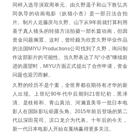
同样入选导演双周单元、由久野遥子和山下敦弘共
同执导的动画电影《妖猫小杏》是一部日法合拍
片。制片人近藤庆与久野、山下从9年前就打算利用
基于真人镜头的转描方法拍摄一部长篇动画，但因
资金问题搁置。这时，曾经颇为欣赏久野毕业作品
的法国MIYU Productions公司找到了久野，询问制
作这部影片的可能性。当久野表达了与“小杏”继续前
进的愿望时，MIYU方面正式提出了合作申请，资金
问题也迎刃而解。
久野的经历不是个案，全世界都在期待有才华的新
人出现。上世纪90年代中后期到21世纪初，黑泽
清、是枝裕和、青山真治、河濑直美等一批日本电
影人在国际影坛崭露头角。2015年前后登场的第二
代以深田晃司、滨口龙介为代表。十年后的今天，
新一代日本电影人开始在戛纳赢得更多关注。