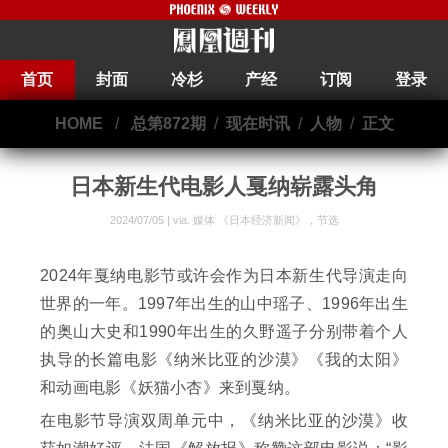
首页
封面
冷杉
产经
订阅
登录
HOME
/
总第872期
/
现在时讯
/
人物
/
正文
日本新生代电影人戛纳崭露头角
2024/07/05 | via.
媒体 《日本经济新闻》，节选
2024年戛纳电影节或许会作为日本新生代导演走向
世界的一年。1997年出生的山中瑶子、1996年出生
的奥山大史和1990年出生的久野遥子分别带着个人
执导的长篇电影《纳米比亚的沙漠》《我的太阳》
和动画电影《妖猫小杏》来到戛纳。
在电影节导演双周单元中，《纳米比亚的沙漠》收