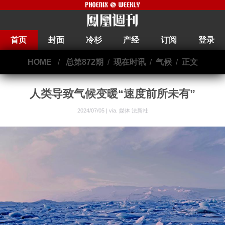
首页
封面
冷杉
产经
订阅
登录
HOME
/
总第872期
/
现在时讯
/
气候
/
正文
人类导致气候变暖“速度前所未有”
2024/07/05 | via.
媒体 法新社