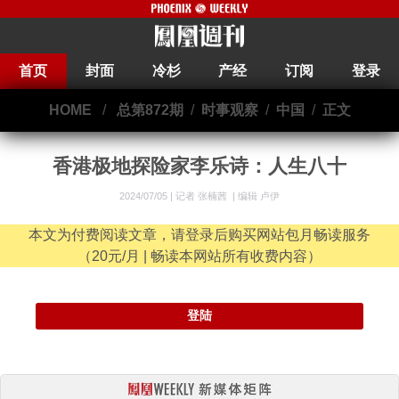
首页
封面
冷杉
产经
订阅
登录
HOME
/
总第872期
/
时事观察
/
中国
/
正文
香港极地探险家李乐诗：人生八十
2024/07/05 |
记者 张楠茜
|
编辑 卢伊
本文为付费阅读文章，请登录后购买网站包月畅读服务
（20元/月 | 畅读本网站所有收费内容）
登陆