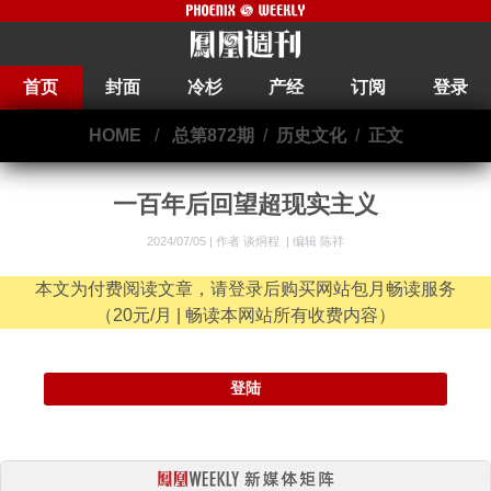
首页
封面
冷杉
产经
订阅
登录
HOME
/
总第872期
/
历史文化
/
正文
一百年后回望超现实主义
2024/07/05 |
作者 谈烔程
|
编辑 陈祥
本文为付费阅读文章，请登录后购买网站包月畅读服务
（20元/月 | 畅读本网站所有收费内容）
登陆