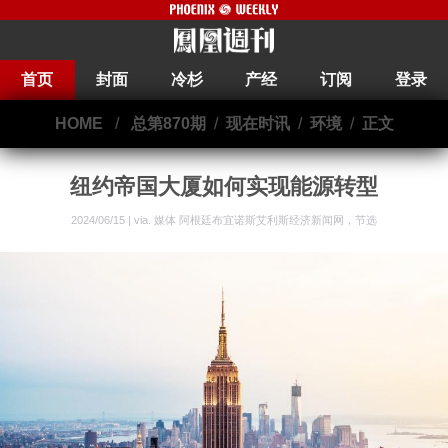
首页
封面
冷杉
产经
订阅
登录
HOME
/
总第870期
/
现在时讯
/
环境
/
正文
纽约帝国大厦如何实现能源转型
2024/06/15 | via.
媒体 阿根廷布宜诺斯艾利斯经济新闻网，节选