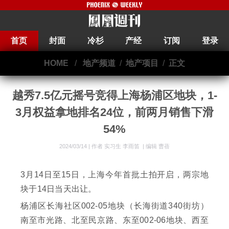
首页
封面
冷杉
产经
订阅
登录
HOME
/
地产频道
/
地产项目
/
正文
越秀7.5亿元摇号竞得上海杨浦区地块，1-
3月权益拿地排名24位，前两月销售下滑
54%
2024/03/14 |
作者 实习生 李雨笛
|
编辑 曹蓓
3月14日至15日，上海今年首批土拍开启，两宗地
块于14日当天出让。
杨浦区长海社区002-05地块（长海街道340街坊）
南至市光路、北至民京路、东至002-06地块、西至