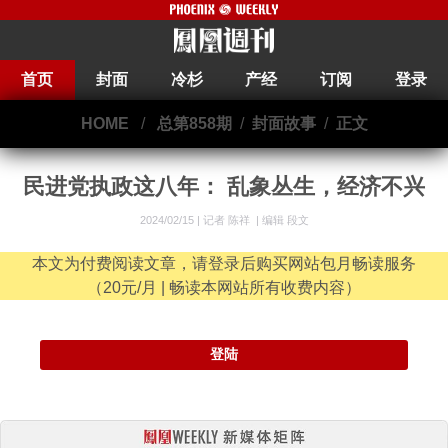
首页
封面
冷杉
产经
订阅
登录
HOME
/
总第858期
/
封面故事
/
正文
民进党执政这八年： 乱象丛生，经济不兴
2024/02/15 |
记者 陈祥
|
编辑 段文
本文为付费阅读文章，请登录后购买网站包月畅读服务
（20元/月 | 畅读本网站所有收费内容）
登陆