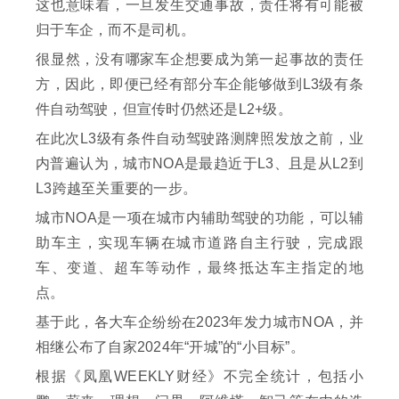
这也意味着，一旦发生交通事故，责任将有可能被
归于车企，而不是司机。
很显然，没有哪家车企想要成为第一起事故的责任
方，因此，即便已经有部分车企能够做到L3级有条
件自动驾驶，但宣传时仍然还是L2+级。
在此次L3级有条件自动驾驶路测牌照发放之前，业
内普遍认为，城市NOA是最趋近于L3、且是从L2到
L3跨越至关重要的一步。
城市NOA是一项在城市内辅助驾驶的功能，可以辅
助车主，实现车辆在城市道路自主行驶，完成跟
车、变道、超车等动作，最终抵达车主指定的地
点。
基于此，各大车企纷纷在2023年发力城市NOA，并
相继公布了自家2024年“开城”的“小目标”。
根据《凤凰WEEKLY财经》不完全统计，包括小