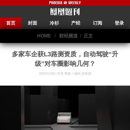
首页
封面
冷杉
产经
订阅
登录
HOME
/
财经频道
/
正文
多家车企获L3路测资质，自动驾驶“升
级”对车圈影响几何？
2023/12/28 |
作者 曹杨
|
编辑 张轶骁