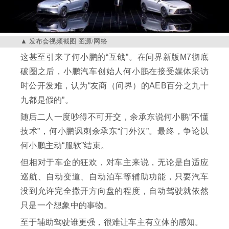
发布会视频截图 图源/网络
这甚至引来了何小鹏的“互戗”。在问界新版M7彻底
破圈之后，小鹏汽车创始人何小鹏在接受媒体采访
时公开发难，认为“友商（问界）的AEB百分之九十
九都是假的”。
随后二人一度吵得不可开交，余承东说何小鹏“不懂
技术”，何小鹏讽刺余承东“门外汉”。最终，争论以
何小鹏主动“服软”结束。
但相对于车企的狂欢，对车主来说，无论是自适应
巡航、自动变道、自动泊车等辅助功能，只要汽车
没到允许完全撒开方向盘的程度，自动驾驶就依然
只是一个想象中的事物。
至于辅助驾驶谁更强，很难让车主有立体的感知。