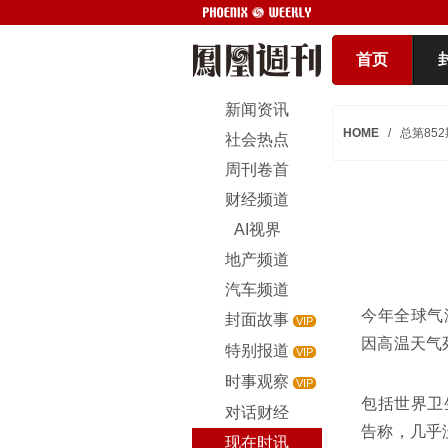
首页
新闻资讯
HOME
/
总第852
社会热点
周刊卷首
财经频道
AI视界
地产频道
汽车频道
今年全球气
封面故事
VIP
因高温天气
特别报道
VIP
时事观察
VIP
包括世界卫
对话财经
告称，几乎
现在时讯