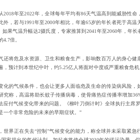
从2018年至2022年，全球每年平均有86天气温高到能威胁性
外，若与1991年至2000年相比，年逾65岁的年长者死于高温天
。如果气温升幅达2摄氏度，专家推算到2041年至2060年，年长
的4.7倍。
气还将危及水资源、卫生和粮食生产，影响数百万人的身心健
遍，预计到本世纪中叶，约5.25亿人将面对中度或严重粮食危机
变化的气候条件，也会让更多人面临危及生命的传染病风险，
研究称，高温将助长蚊子传播病毒，使骨痛热症传播率增加36
法应付气候变化带来的问题。《柳叶刀倒计时》全球执行主席罗
是一个非常危险的未来的早期症状。”
，世界正在失去“控制”气候变化的能力，称全球并未采取紧急
0个国家提出的气候计划，加起来将使全球2030年的碳污染量，仅