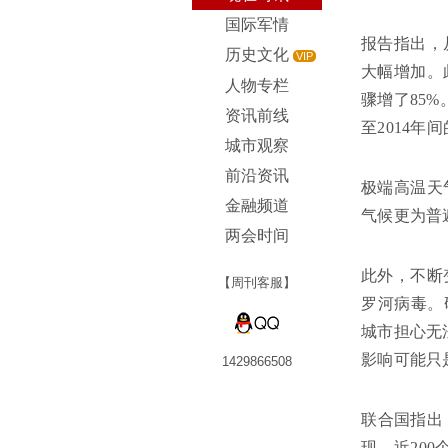
国际军情
报告指出，
历史文化
VIP
大幅增加。此
人物专栏
骤增了85%
资讯前线
至2014年间
城市观察
前沿资讯
极端高温天
金融频道
气候更为普
两会时间
此外，不断
【周刊客服】
罗河病毒。
城市担心无
影响可能只
1429866508
联合国指出
现，近20