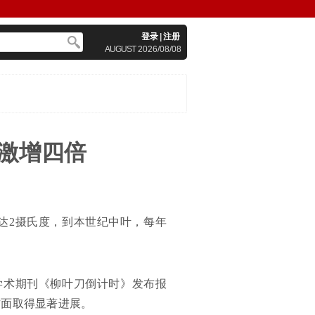
登录
|
注册
AUGUST
2026/08/08
激增四倍
达2摄氏度，到本世纪中叶，每年
在学术期刊《柳叶刀倒计时》发布报
方面取得显著进展。