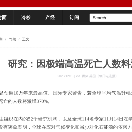
封面
冷杉
产经
订阅
期
/
气候
/
正文
研究：因极端高温死亡人数料
2023/12/15 | via.
媒体 英国《每日电讯报》
温创逾10万年来最高值。国际专家警告，若全球平均气温升幅
死亡的人数将激增370%。
生组织在内的52个研究机构，以及全球114名专家11月14日
没有迹象表明，全球在应对气候变化和减少对化石能源的依赖