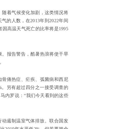
命，随着气候变化加剧，这类情况将
气的人数，在2013年到2022年间
者因高温天气死亡的比率将是1995
康。报告警告，酷暑热浪将使干旱
。
如骨痛热症、疟疾、弧菌病和西尼
%。另有超过四分之一接受调查的
马内罗说：“我们今天看到的这些
行动遏制温室气体排放。联合国发
比2019年水平低2%。但若要把全