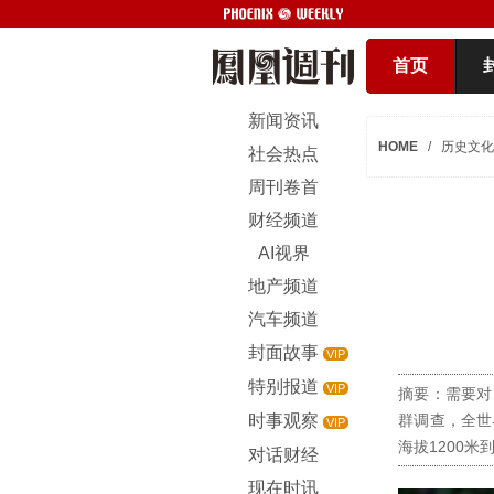
首页
新闻资讯
HOME
/
历史文化
社会热点
周刊卷首
财经频道
AI视界
地产频道
汽车频道
封面故事
VIP
特别报道
VIP
摘要：需要对
时事观察
群调查，全世
VIP
海拔1200米到
对话财经
现在时讯