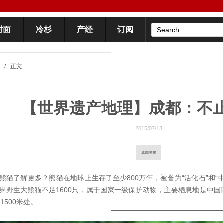
封面
冷杉
产经
订阅
/
正文
【世界遗产地理】成都：不
2015/07/13
成都|熊猫
熊猫了解更多？熊猫在地球上生存了至少800万年，被誉为“活化石”和“
界野生大熊猫不足1600只，属于国家一级保护动物，主要栖息地是中
1500米处。