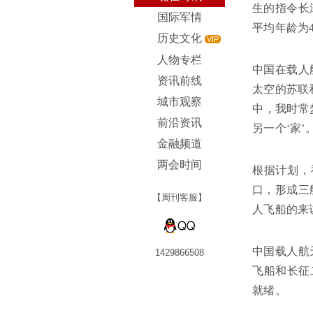
生的指令长
国际军情
平均年龄为
历史文化
VIP
人物专栏
中国在载人
资讯前线
太空的苏联
城市观察
中，我时常
前沿资讯
另一个‘家’。
金融频道
两会时间
根据计划，
口，形成三
【周刊客服】
人飞船的来
中国载人航
1429866508
飞船和长征
就绪。