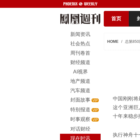
首页
新闻资讯
HOME
/
总第850
社会热点
周刊卷首
财经频道
AI视界
地产频道
汽车频道
中国刚刚将
封面故事
VIP
这个亚洲巨
特别报道
VIP
十年来稳步
时事观察
VIP
对话财经
执行神舟十七
现在时讯