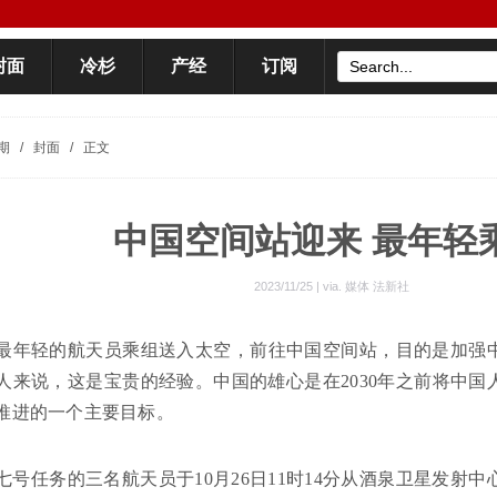
封面
冷杉
产经
订阅
期
/
封面
/
正文
中国空间站迎来 最年轻
2023/11/25 | via.
媒体 法新社
最年轻的航天员乘组送入太空，前往中国空间站，目的是加强
人来说，这是宝贵的经验。中国的雄心是在2030年之前将中
推进的一个主要目标。
号任务的三名航天员于10月26日11时14分从酒泉卫星发射中心