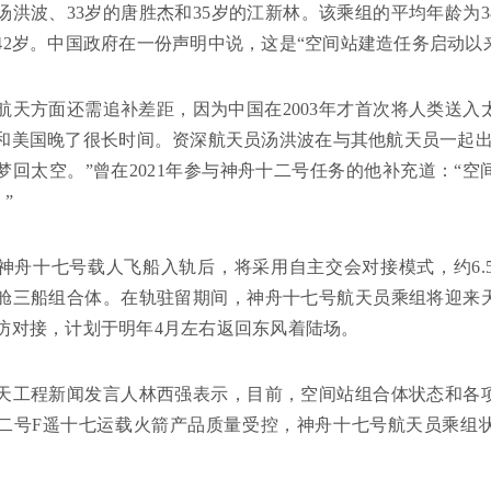
汤洪波、33岁的唐胜杰和35岁的江新林。该乘组的平均年龄为
42岁。中国政府在一份声明中说，这是“空间站建造任务启动以
航天方面还需追补差距，因为中国在2003年才首次将人类送入太
和美国晚了很长时间。资深航天员汤洪波在与其他航天员一起出
梦回太空。”曾在2021年参与神舟十二号任务的他补充道：“
”
神舟十七号载人飞船入轨后，将采用自主交会对接模式，约6.
舱三船组合体。在轨驻留期间，神舟十七号航天员乘组将迎来
访对接，计划于明年4月左右返回东风着陆场。
天工程新闻发言人林西强表示，目前，空间站组合体状态和各
二号F遥十七运载火箭产品质量受控，神舟十七号航天员乘组