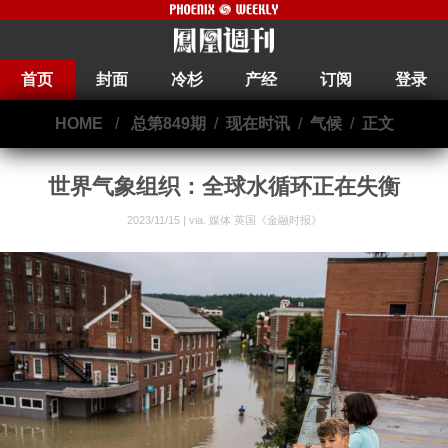
首页
封面
冷杉
产经
订阅
登录
HOME
/
总第849期
/
现在时讯
/
气候
/
正文
世界气象组织：全球水循环正在失衡
2023/11/15 | via.
媒体 英国《金融时报》