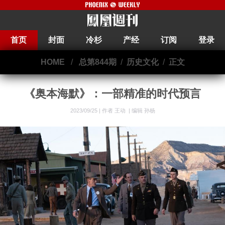
首页
封面
冷杉
产经
订阅
登录
HOME
/
总第844期
/
历史文化
/
正文
《奥本海默》：一部精准的时代预言
2023/09/25 |
作者 王动
|
编辑 孙杨