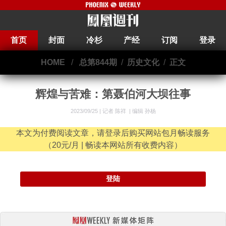
首页
封面
冷杉
产经
订阅
登录
HOME
/
总第844期
/
历史文化
/
正文
辉煌与苦难：第聂伯河大坝往事
2023/09/25 |
记者 陈祥
|
编辑 孙杨
本文为付费阅读文章，请登录后购买网站包月畅读服务
（20元/月 | 畅读本网站所有收费内容）
登陆