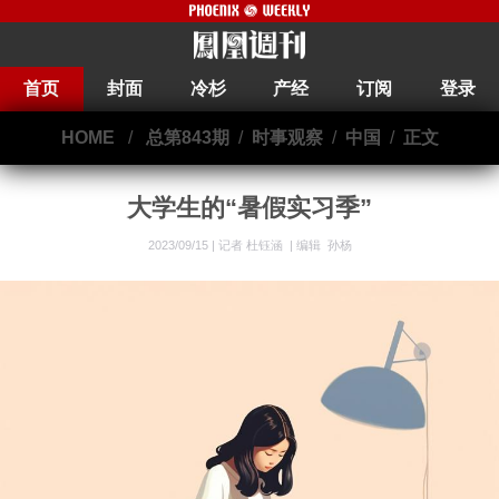
首页
封面
冷杉
产经
订阅
登录
HOME
/
总第843期
/
时事观察
/
中国
/
正文
大学生的“暑假实习季”
2023/09/15 |
记者 杜钰涵
|
编辑 孙杨