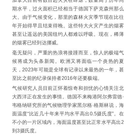
加拿大目前有数百起火灾在肆虐，数量高于历年同
期水平，过火面积已经相当于德国下萨克森州那么
大。由于气候变化，那里的森林火灾季节现在比往
年开始得早且结束得晚。这些特大火灾产生的烟雾
甚至让遥远的美国纽约人都难以呼吸。现在，稀薄
的烟雾已经到达挪威。
毫无疑问，严重的热浪将接踵而至，惊人的极端气
候将成为头条新闻。欧洲又将面临一个炎热的夏
天，2023年可能是全球有记录以来最热的一年，甚
至比之前的纪录保持者2016年还要极端。
气候研究人员目前正怀着惊奇和担忧的心情关注北
大西洋正在发生的事情。德国不来梅港阿尔弗雷德·
韦格纳研究所的气候物理学家黑尔格·格斯林说，海
面温度“比近几十年来平均水平高出0.5摄氏度”。在
不小的一片区域内，海面温度甚至比正常水平高出2
到3摄氏度。