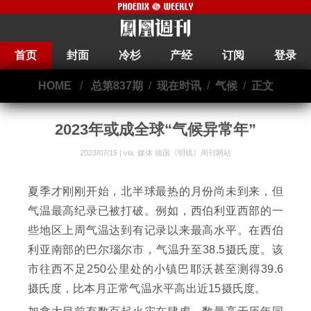
首页
封面
冷杉
产经
订阅
登录
HOME
/
总第837期
/
现在时讯
/
气候
/
正文
2023年或成全球“气候异常年”
2023/07/15 | via.
媒体 德国《明镜》周刊网站
夏季才刚刚开始，北半球最热的月份尚未到来，但
气温最高纪录已被打破。例如，西伯利亚西部的一
些地区上周气温达到有记录以来最高水平。在西伯
利亚南部的巴尔瑙尔市，气温升至38.5摄氏度。该
市往西不足250公里处的小镇巴耶沃甚至测得39.6
摄氏度，比本月正常气温水平高出近15摄氏度。