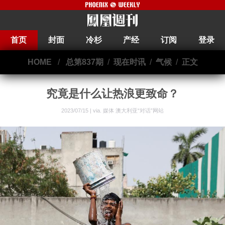
首页
封面
冷杉
产经
订阅
登录
HOME
/
总第837期
/
现在时讯
/
气候
/
正文
究竟是什么让热浪更致命？
2023/07/15 | via.
媒体 澳大利亚“对话”网站