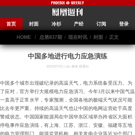
首页
封面
冷杉
产经
订阅
登录
HOME
/
总第837期
/
现在时讯
/
封面
/
正文
中国多地进行电力应急演练
2023/07/15 | via.
媒体 路透社
中国多个城市出现破纪录的高温天气，电力系统备受压力。为
了应对，官方举行大规模电力应急演习。今年3月以来中国气温
一直高于正常水平，专家预测，全国各地的极端天气状况可能
比去年更严重。持续的高温天气也让中国的电网运营处于高度
警戒状态。中国国家能源局在中国华东区域举办跨省区大面积
停电事件应急演练，有上海、江苏、浙江、安徽、福建等五地
的电力管理部门、能源监管机构、相关发电企业等近30个部门