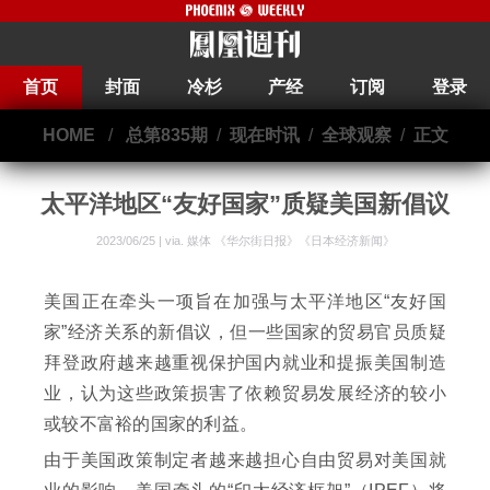
首页
封面
冷杉
产经
订阅
登录
HOME
/
总第835期
/
现在时讯
/
全球观察
/
正文
太平洋地区“友好国家”质疑美国新倡议
2023/06/25 | via.
媒体 《华尔街日报》《日本经济新闻》
美国正在牵头一项旨在加强与太平洋地区“友好国
家”经济关系的新倡议，但一些国家的贸易官员质疑
拜登政府越来越重视保护国内就业和提振美国制造
业，认为这些政策损害了依赖贸易发展经济的较小
或较不富裕的国家的利益。
由于美国政策制定者越来越担心自由贸易对美国就