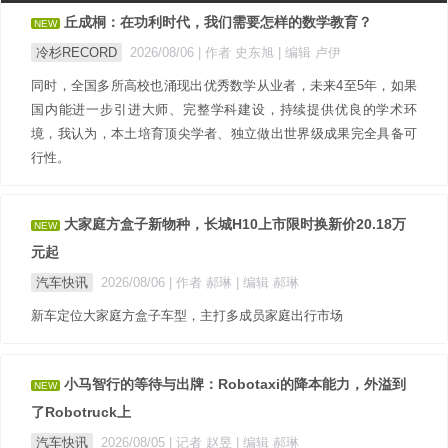
丘成桐：在功利时代，我们需要怎样的数学教育？
NEW
冷杉RECORD
2026/08/06
| 作者 史东旭
| 编辑 卢伊
同时，全国多所高校也涌现出优秀数学从业者，未来4至5年，如果
国内能进一步引进大师、完整学科建设，持续提供优良的学术环
境，我认为，本土培育顶尖学者、独立做出世界级成果完全具备可
行性。
大家庭方盒子新物种，长城H10上市限时换新价20.18万
NEW
元起
汽车快讯
2026/08/06
| 作者 郝琳
| 编辑 郝琳
新车定位大家庭方盒子车型，主打多成员家庭出行市场
小马智行的等待与出牌：Robotaxi的降本能力，外溢到
NEW
了Robotruck上
汽车快讯
2026/08/05
| 记者 赵昱
| 编辑 郝琳