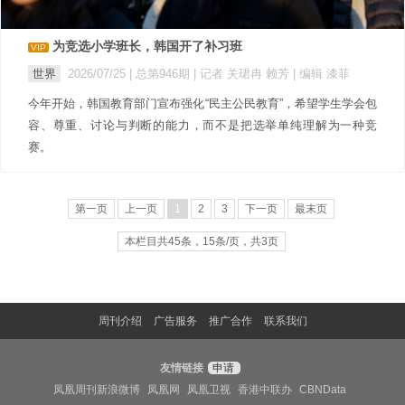
为竞选小学班长，韩国开了补习班
VIP
世界
2026/07/25 |
总第946期
| 记者 关珺冉 赖芳
| 编辑 漆菲
今年开始，韩国教育部门宣布强化“民主公民教育”，希望学生学会包
容、尊重、讨论与判断的能力，而不是把选举单纯理解为一种竞
赛。
第一页
上一页
1
2
3
下一页
最末页
本栏目共45条，15条/页，共3页
周刊介绍
广告服务
推广合作
联系我们
友情链接
申请
凤凰周刊新浪微博
凤凰网
凤凰卫视
香港中联办
CBNData