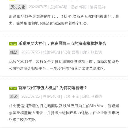
历史文化
2026/07/25 |
总第946期
| 记者 邹蔚
| 编辑 陈祥
那是毒品战争最激烈的年代，巴勃罗·埃斯科瓦尔刚刚被击毙，暴
力、赌博集团和地下经济仍深深影响着整个社会。
乐观主义大神们，在凌晨两三点的海南橡胶林集合
NEW
经济
2026/07/25 |
总第946期
| 记者 曹蓓
| 编辑 张轶骁
此后的2011年，农行又全力推动海南橡胶成功上市，协助农垦财务
公司搭建资金归集平台，一步步“陪着”海垦走出改革深水区。
首家“万亿市值大模型” 为何花落智谱？
NEW
经济
2026/07/25 |
总第946期
| 记者 王涵
| 编辑 张轶骁
相比更偏消费端的月之暗面以及以AI应用为主的MiniMax，智谱聚
焦基础模型能力建设，并持续推进国产算力适配，在企业服务市场
积累了较强优势。