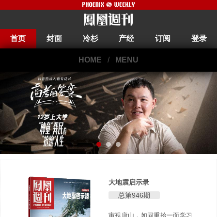
首页
封面
冷杉
产经
订阅
登录
HOME
/
MENU
大地震启示录
总第946期
审视唐山，如同重拾一面学习