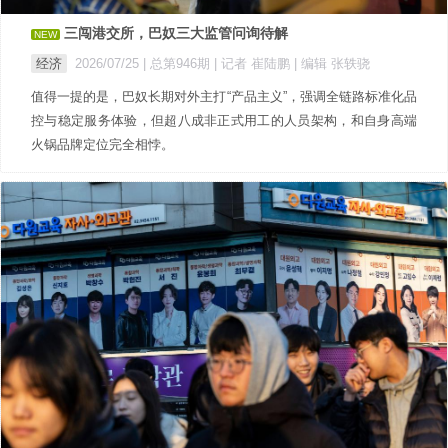
三闯港交所，巴奴三大监管问询待解
NEW
经济
2026/07/25 |
总第946期
| 记者 崔陆鹏
| 编辑 张轶骁
值得一提的是，巴奴长期对外主打“产品主义”，强调全链路标准化品
控与稳定服务体验，但超八成非正式用工的人员架构，和自身高端
火锅品牌定位完全相悖。