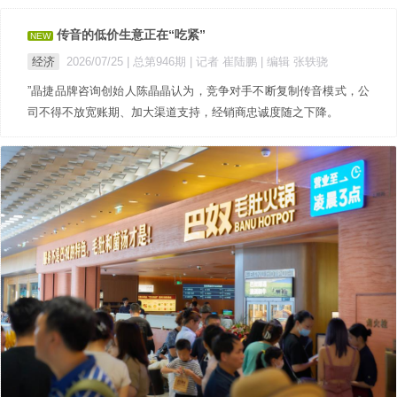
传音的低价生意正在“吃紧”
NEW
经济
2026/07/25 |
总第946期
| 记者 崔陆鹏
| 编辑 张轶骁
”晶捷品牌咨询创始人陈晶晶认为，竞争对手不断复制传音模式，公
司不得不放宽账期、加大渠道支持，经销商忠诚度随之下降。