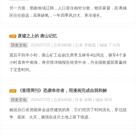
另一方面，那曲地域辽阔，人口居住相对分散，牧区家庭，距离城
区往往较远；高寒缺氧，一年四季风沙大、寒冷漫长。
废墟之上的 唐山记忆
VIP
历史文化
2026/07/25 |
总第946期
| 记者 李晓磊
| 编辑 丁大伟
震后不到半小时，唐山矿工会副主席李玉林等4位同志，驱车4个多
小时直奔中南海，将灾情详细报告给党中央，为全国救援部署赢得
了宝贵时间。
《查理周刊》恐袭幸存者，用漫画完成自我和解
VIP
历史文化
2026/07/25 |
总第946期
| 作者 孙陶
| 编辑 陈祥
她说自己依然能体会这些建筑的美，它们经历了时间洗礼，穿过战
争、瘟疫、火灾，顽强在这片土地上留下痕迹。