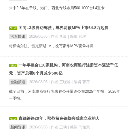
未来2-3年在干线、港口、西北专线布局500-1000台L4重卡
面向L3级自动驾驶，尊界两款MPV上市64.8万起售
NEW
汽车快讯
2026/08/05
| 作者 李瀛
| 编辑 郝琳
对标埃尔法、雷克萨斯LM，改写豪华MPV竞争格局
一年半整合116家机构，河南农商银行注册资本逼近千亿
NEW
元，资产总额8个月减少500亿
金融频道
2026/08/05
| 作者 王晓旭
| 编辑 曹蓓
截至目前，河南农商银行尚未在公开渠道公布2025年年报、2026年
一季报。
青藏铁路20年，那些留在铁轨旁成家立业的人
NEW
新闻资讯
2026/08/05
| 作者 王动
| 编辑 闫如意