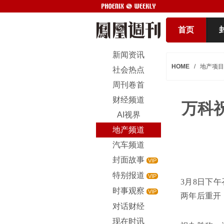
首页
新闻资讯
HOME
/
地产项目
社会热点
周刊卷首
财经频道
万科
AI视界
地产频道
汽车频道
封面故事
VIP
特别报道
VIP
3月8日下
时事观察
VIP
两年后重开
对话财经
现在时讯