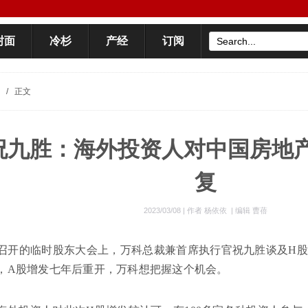
封面
冷杉
产经
订阅
/
正文
祝九胜：海外投资人对中国房地
复
2023/03/08 |
作者 杨依依
|
编辑 曹蓓
午召开的临时股东大会上，万科总裁兼首席执行官祝九胜谈及H
，A股增发七年后重开，万科想把握这个机会。