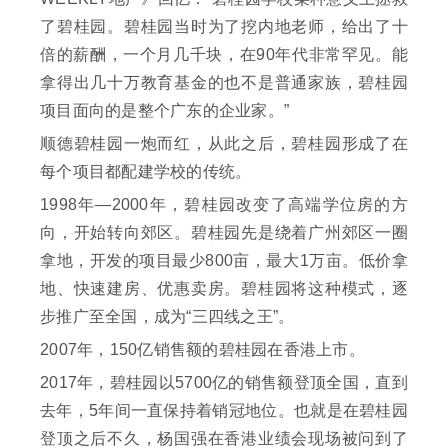
了碧桂园。碧桂园当时为了挖内地老师，给出了十
倍的薪酬，一个月几千块，在90年代非常罕见。能
拿得出几十万教育基金的也不是普通家族，碧桂园
项目面向的是整个广东的企业家。”
顺德碧桂园一炮而红，从此之后，碧桂园形成了在
每个项目都配建学校的传统。
1998年—2000年，碧桂园改变了高端学位房的方
向，开始转向郊区。碧桂园先是绕着广州郊区一圈
拿地，开发的项目最少800亩，最大1万亩。低价拿
地、快速建房、优惠卖房。碧桂园将这种模式，逐
步推广至全国，成为“三四线之王”。
2007年，150亿销售额的碧桂园在香港上市。
2017年，碧桂园以5700亿的销售额登顶全国，直到
去年，5年间一直保持着销冠地位。也就是在碧桂园
登顶之后不久，杨国强在香港业绩会现场被问到了