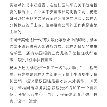
吴建斌的书中还透露，在碧桂园与平安关于战略投
资的接洽中，在中国平安董事长马明哲面前，杨惠
妍可以代表杨国强发言阐述公司发展理念；碧桂园
分拆物业管理上市、组建投资公司的工作也是由她
主持的。
不同于其他“创一代”努力淡化家族企业的印记，杨国
强毫不避讳将家人带进权力层。碧桂园最新的董事
名单里，还有杨国强的三女儿杨子莹担任执行董
事，陈翀担任非执行董事。
杨国强还为杨惠妍准备了一名“得力助手”——程光
煜。程光煜是碧桂园内部第一个博士生管培生，擅
长营销，据说是杨国强最喜欢的人才类型。10天
前，碧桂园给常务副总裁程光煜增加了一个新职
位，分管运营中心，自此，程光煜统管营销、投
资、设计、运营。