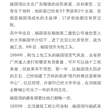
杨国强出生在广东顺德的农民家庭，自幼家贫，父
母生下他时，他前面已经有3个男孩和2个女孩。贫
困是杨国强成长的主旋律，17岁前他都没有穿过
鞋。
高中毕业后，杨国强在顺德第二建筑公司做负责人
的大哥杨国华介绍下，进了北滘公社房管所，成为
施工员。6年后，杨国强升为包工头。
1984年，刚当上包工头的杨国强意气风发，去省府
广州逢人便打听哪里有房要建，可不可以搞个工程
来做，但效果并不理想。那一年，比杨国强大四岁
的王石，已经组建了万科的前身“现代科教仪器展销
中心”，任总经理。许家印已经大学毕业，在河南国
企舞钢公司当了一年的车间主任。
杨国强的爆发期要比他们都晚一些。
1993年，北滘建筑工程公司改制，杨国强与杨贰珠