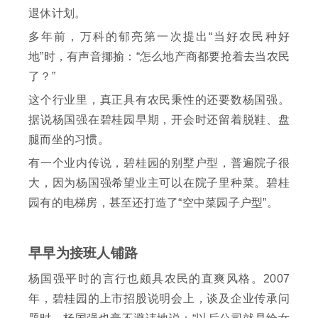
退休计划。
多年前，万科的郁亮第一次提出“当好农民种好
地”时，有声音揶揄：“怎么地产商都要抢着去当农民
了？”
这个行业里，真正具有农民秉性的还要数杨国强。
据说杨国强在碧桂园早期，开会时还留着脱鞋、盘
腿而坐的习惯。
有一个业内传说，碧桂园的别墅户型，普遍院子很
大，因为杨国强希望业主可以在院子里种菜。碧桂
园有的电梯房，甚至还打造了“空中菜园子户型”。
早早为接班人铺路
杨国强平时的言行也颇具农民的直爽风格。2007
年，碧桂园的上市招股说明会上，谈及企业传承问