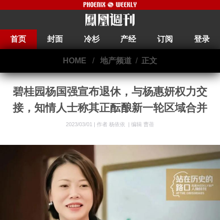
首页
封面
冷杉
产经
订阅
登录
HOME
/
地产频道
/
正文
碧桂园杨国强宣布退休，与杨惠妍权力交
接，知情人士称其正酝酿新一轮区域合并
2023/03/01 |
作者 杨依依
|
编辑 曹蓓