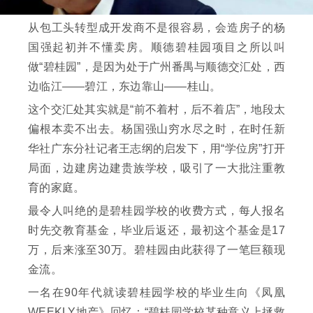
从包工头转型成开发商不是很容易，会造房子的杨
国强起初并不懂卖房。顺德碧桂园项目之所以叫
做“碧桂园”，是因为处于广州番禺与顺德交汇处，西
边临江——碧江，东边靠山——桂山。
这个交汇处其实就是“前不着村，后不着店”，地段太
偏根本卖不出去。杨国强山穷水尽之时，在时任新
华社广东分社记者王志纲的启发下，用“学位房”打开
局面，边建房边建贵族学校，吸引了一大批注重教
育的家庭。
最令人叫绝的是碧桂园学校的收费方式，每人报名
时先交教育基金，毕业后返还，最初这个基金是17
万，后来涨至30万。碧桂园由此获得了一笔巨额现
金流。
一名在90年代就读碧桂园学校的毕业生向《凤凰
WEEKLY地产》回忆：“碧桂园学校某种意义上拯救