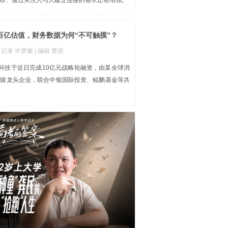
荐、通过关注人与人建立连接的需求正在增强。
百亿估值，财务数据为何“不可触摸”？
| 记者 许梦旖
| 编辑 曹蓓
知科技于近日完成10亿元战略轮融资，由某全球消
亿级龙头企业，联合中银国际投资、鲲鹏基金等共