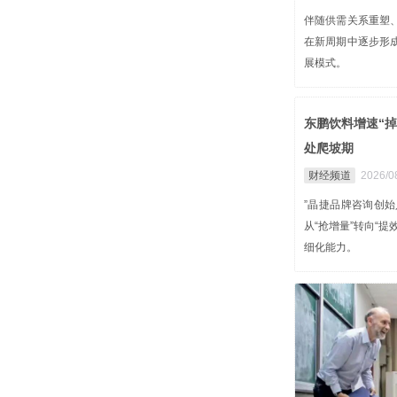
伴随供需关系重塑
在新周期中逐步形
展模式。
东鹏饮料增速“
处爬坡期
财经频道
2026/0
”晶捷品牌咨询创
从“抢增量”转向“
细化能力。