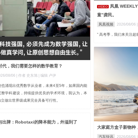
凤凰 WEEK
VIDEO
童”龚民。
凤凰视频
2026/08/06
” 高考季，我们来关注
时代，我们需要怎样的数学教育？
26/08/06
| 作者 史东旭
| 编辑 卢伊
校也涌现出优秀数学从业者，未来4至5年，如果国内能
完整学科建设，持续提供优良的学术环境，我认为，本
独立做出世界级成果完全具备可行性。
出牌：Robotaxi的降本能力，外溢到了
大家庭方盒子新物种，
汽车快讯
2026/08/06