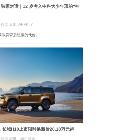
LY 独家对话｜12 岁考入中科大少年班的“神
| 作者 凤凰 WEEKLY
超前教育背后隐藏的代价。
长城H10上市限时换新价20.18万元起
| 作者 郝琳
| 编辑 郝琳