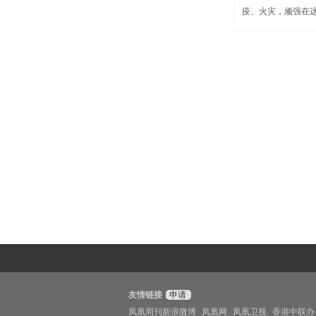
疫、火灾，顽强在
友情链接
申请
凤凰周刊新浪微博
凤凰网
凤凰卫视
香港中联办