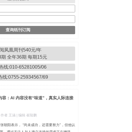
阅凤凰周刊540元/年
期 全年36期 每期15元
线:010-65281005/06
:0755-25934567/69
容：AI 内容没有“味道”，真实人际连接
| 作者 王涵
| 编辑 崔陆鹏
张朝阳表示， “尚未成功，还需要努力”，但他认