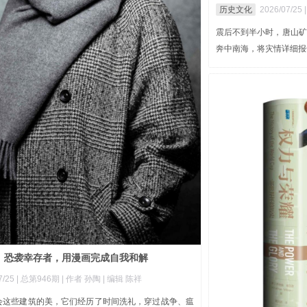
历史文化
2026/07/25 
震后不到半小时，唐山矿
奔中南海，将灾情详细报
》恐袭幸存者，用漫画完成自我和解
/25 |
总第946期
| 作者 孙陶
| 编辑 陈祥
会这些建筑的美，它们经历了时间洗礼，穿过战争、瘟