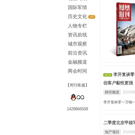
国际军情
历史文化
VIP
人物专栏
资讯前线
城市观察
前沿资讯
金融频道
两会时间
李开复谈零
NEW
但客户黏性更强
【周刊客服】
财经频道
2026/0
李开复称零一万物
1429866508
二季度北京甲级写
地产项目
2026/0