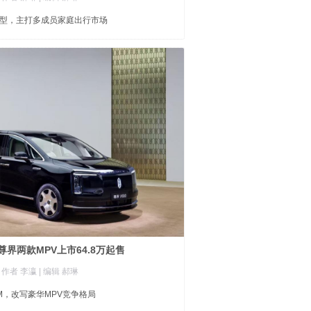
型，主打多成员家庭出行市场
界两款MPV上市64.8万起售
| 作者 李瀛
| 编辑 郝琳
M，改写豪华MPV竞争格局