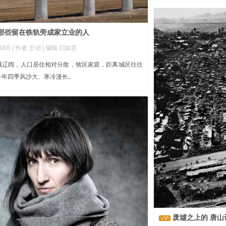
，那些留在铁轨旁成家立业的人
8/05
| 作者 王动
| 编辑 闫如意
域辽阔，人口居住相对分散，牧区家庭，距离城区往往
一年四季风沙大、寒冷漫长。
废墟之上的 唐山
VIP