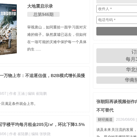
大地震启示录
总第946期
审视唐山，如同重拾一面学习面对灾
难的镜子。纵然废墟已远去，但如何
在一场可能的灾难中保护每一个具体
的生 ......
订
每月3
华北热
一万物上市：不追逐估值，B2B模式增长虽慢
华南热线
8/07
| 作者 王涵
| 编辑 崔陆鹏
张朝阳再谈视频创作内
一旦满足条件就会上市。
不可替代
财经频道
2026/08/06
字楼平均每月租金205元/㎡，环比下降3.5%
谈及未来关注流的发展，
8/06
| 作者 崔陆鹏
| 编辑 张轶骁