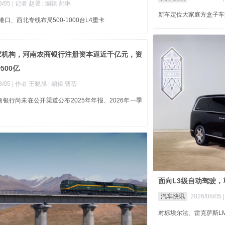
8/05
| 记者 赵昱
| 编辑 郝琳
新车定位大家庭方盒子车
港口、西北专线布局500-1000台L4重卡
6家机构，河南农商银行注册资本逼近千亿元，资
500亿
8/05
| 作者 王晓旭
| 编辑 曹蓓
银行尚未在公开渠道公布2025年年报、2026年一季
面向L3级自动驾驶，尊
汽车快讯
2026/08/05
对标埃尔法、雷克萨斯L