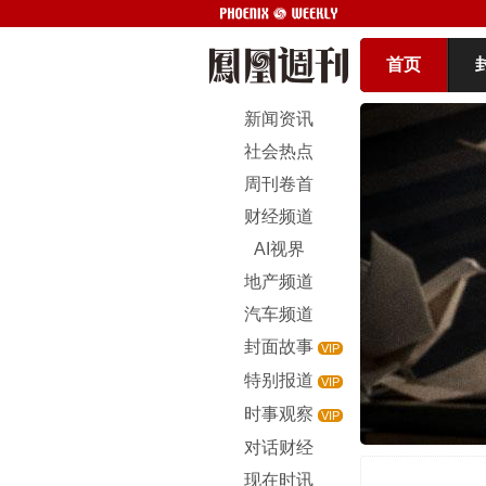
首页
新闻资讯
社会热点
周刊卷首
财经频道
AI视界
地产频道
汽车频道
封面故事
VIP
特别报道
VIP
时事观察
VIP
对话财经
现在时讯