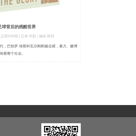
足球背后的残酷世界
|
总第946期
| 记者 邹蔚
| 编辑 陈祥
代，巴勃罗·埃斯科瓦尔刚刚被击毙，暴力、赌博
响着整个社会。