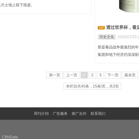
这片土地上留下痕迹。
透过世界杯，看
VIP
历史文化
2026/07/25 
那是毒品战争最激烈的年
集团和地下经济仍深深影
第一页
上一页
1
2
3
下一页
最末页
本栏目共45条，15条/页，共3页
周刊介绍
广告服务
推广合作
联系我们
CBNData