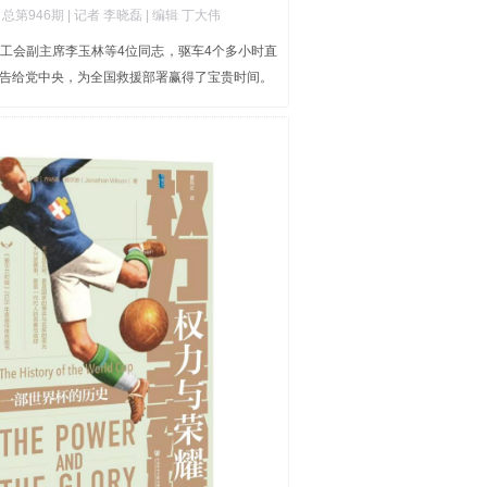
|
总第946期
| 记者 李晓磊
| 编辑 丁大伟
工会副主席李玉林等4位同志，驱车4个多小时直
告给党中央，为全国救援部署赢得了宝贵时间。