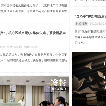
为，用户对于摆脱算法推
、资本逻辑转变及服务能力升级，北京房地产市场有望
成更加注重长期价值、运营效率与资产韧性的高质量发
“灵巧手”撑起帕西尼
财经频道
2026/08/06
深圳“独角兽”帕西尼感
掉挡”，核心区域市场Q2集体失速，茶饮新品尚
费电子与半导体领域万
同领投。
8/06
| 作者 崔陆鹏
| 编辑 张轶骁
始人陈晶晶认为，当市场进入存量竞争阶段，企业需要
提效率”，区域增长能否修复，关键在于组织调整和渠道精