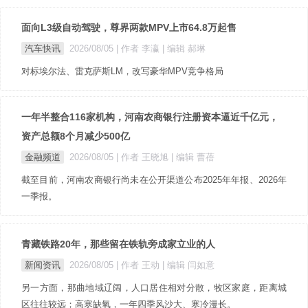
面向L3级自动驾驶，尊界两款MPV上市64.8万起售
汽车快讯
2026/08/05
| 作者 李瀛
| 编辑 郝琳
对标埃尔法、雷克萨斯LM，改写豪华MPV竞争格局
一年半整合116家机构，河南农商银行注册资本逼近千亿元，
资产总额8个月减少500亿
金融频道
2026/08/05
| 作者 王晓旭
| 编辑 曹蓓
截至目前，河南农商银行尚未在公开渠道公布2025年年报、2026年
一季报。
青藏铁路20年，那些留在铁轨旁成家立业的人
新闻资讯
2026/08/05
| 作者 王动
| 编辑 闫如意
另一方面，那曲地域辽阔，人口居住相对分散，牧区家庭，距离城
区往往较远；高寒缺氧，一年四季风沙大、寒冷漫长。