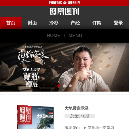
首页
封面
冷杉
产经
订阅
登录
HOME
/
MENU
大地震启示录
总第946期
审视唐山，如同重拾一面学习