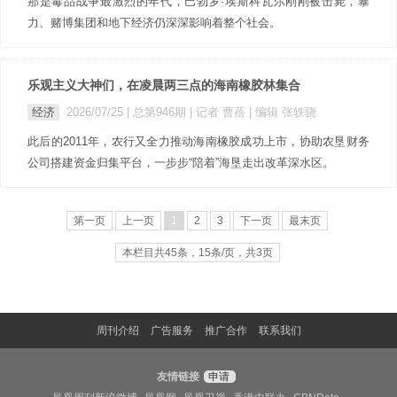
那是毒品战争最激烈的年代，巴勃罗·埃斯科瓦尔刚刚被击毙，暴
力、赌博集团和地下经济仍深深影响着整个社会。
乐观主义大神们，在凌晨两三点的海南橡胶林集合
经济
2026/07/25 |
总第946期
| 记者 曹蓓
| 编辑 张轶骁
此后的2011年，农行又全力推动海南橡胶成功上市，协助农垦财务
公司搭建资金归集平台，一步步“陪着”海垦走出改革深水区。
第一页
上一页
1
2
3
下一页
最末页
本栏目共45条，15条/页，共3页
周刊介绍
广告服务
推广合作
联系我们
友情链接
申请