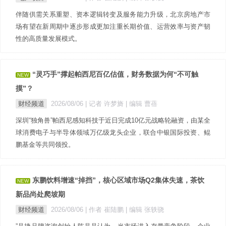
伴随供需关系重塑、资本逻辑转变及服务能力升级，北京房地产市
场有望在新周期中逐步形成更加注重长期价值、运营效率与资产韧
性的高质量发展模式。
“灵巧手”撑起帕西尼百亿估值，财务数据为何“不可触
NEW
摸”？
财经频道
2026/08/06
| 记者 许梦旖
| 编辑 曹蓓
深圳“独角兽”帕西尼感知科技于近日完成10亿元战略轮融资，由某全
球消费电子与半导体领域万亿级龙头企业，联合中银国际投资、鲲
鹏基金等共同领投。
东鹏饮料增速“掉挡”，核心区域市场Q2集体失速，茶饮
NEW
新品尚处爬坡期
财经频道
2026/08/06
| 作者 崔陆鹏
| 编辑 张轶骁