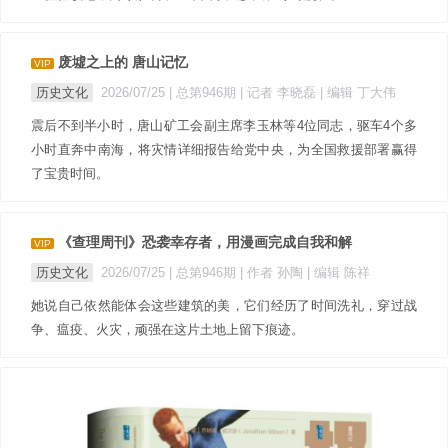
废墟之上的 唐山记忆
VIP
历史文化
2026/07/25 |
总第946期
| 记者 李晓磊
| 编辑 丁大伟
震后不到半小时，唐山矿工会副主席李玉林等4位同志，驱车4个多
小时直奔中南海，将灾情详细报告给党中央，为全国救援部署赢得
了宝贵时间。
《查理周刊》恐袭幸存者，用漫画完成自我和解
VIP
历史文化
2026/07/25 |
总第946期
| 作者 孙陶
| 编辑 陈祥
她说自己依然能体会这些建筑的美，它们经历了时间洗礼，穿过战
争、瘟疫、火灾，顽强在这片土地上留下痕迹。