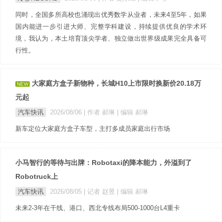
同时，全国多所高校也涌现出优秀数学从业者，未来4至5年，如果
国内能进一步引进大师、完整学科建设，持续提供优良的学术环
境，我认为，本土培育顶尖学者、独立做出世界级成果完全具备可
行性。
大家庭方盒子新物种，长城H10上市限时换新价20.18万
NEW
元起
汽车快讯
2026/08/06
| 作者 郝琳
| 编辑 郝琳
新车定位大家庭方盒子车型，主打多成员家庭出行市场
小马智行的等待与出牌：Robotaxi的降本能力，外溢到了
Robotruck上
汽车快讯
2026/08/05
| 记者 赵昱
| 编辑 郝琳
未来2-3年在干线、港口、西北专线布局500-1000台L4重卡