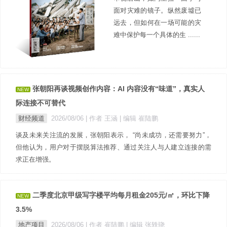
面对灾难的镜子。纵然废墟已
远去，但如何在一场可能的灾
难中保护每一个具体的生 ......
张朝阳再谈视频创作内容：AI 内容没有“味道”，真实人
NEW
际连接不可替代
财经频道
2026/08/06
| 作者 王涵
| 编辑 崔陆鹏
谈及未来关注流的发展，张朝阳表示， “尚未成功，还需要努力”，
但他认为，用户对于摆脱算法推荐、通过关注人与人建立连接的需
求正在增强。
二季度北京甲级写字楼平均每月租金205元/㎡，环比下降
NEW
3.5%
地产项目
2026/08/06
| 作者 崔陆鹏
| 编辑 张轶骁