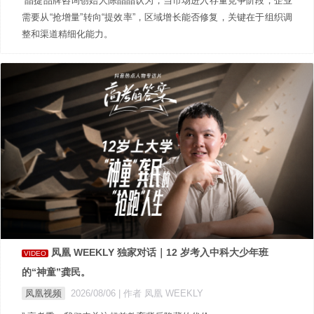
”晶捷品牌咨询创始人陈晶晶认为，当市场进入存量竞争阶段，企业
需要从“抢增量”转向“提效率”，区域增长能否修复，关键在于组织调
整和渠道精细化能力。
凤凰 WEEKLY 独家对话｜12 岁考入中科大少年班
VIDEO
的“神童”龚民。
凤凰视频
2026/08/06
| 作者 凤凰 WEEKLY